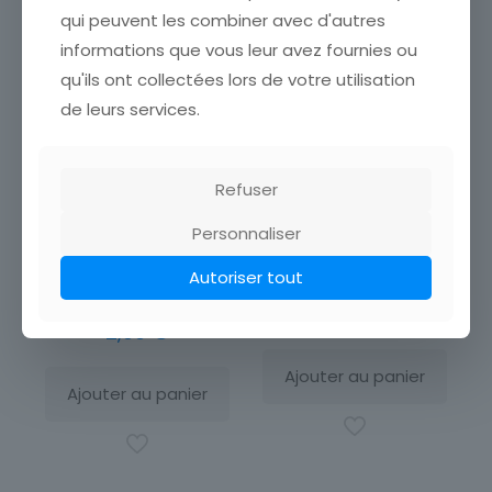
qui peuvent les combiner avec d'autres
informations que vous leur avez fournies ou
qu'ils ont collectées lors de votre utilisation
de leurs services.
Refuser
Personnaliser
Carte postale la
Carte postale la
transfiguration le christ
transfiguration église saint
Autoriser tout
moise et elie église saint
Nectaire
Nectaire
2,00
€
2,00
€
Ajouter au panier
Ajouter au panier