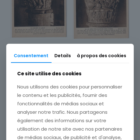
Carte postale le droit
Carte postale la
d’asile église saint Nectaire
multiplication des pains
Consentement
Details
à propos des cookies
2,00
€
église saint Nectaire
2,00
€
Ce site utilise des cookies
Ajouter au panier
Ajouter au panier
Nous utilisons des cookies pour personnaliser
le contenu et les publicités, fournir des
fonctionnalités de médias sociaux et
analyser notre trafic. Nous partageons
également des informations sur votre
utilisation de notre site avec nos partenaires
de médias sociaux, de publicité et d'analyse,