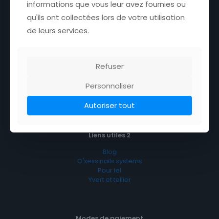
informations que vous leur avez fournies ou
Conditions d’utilisation
Politique de cookies
qu'ils ont collectées lors de votre utilisation
de leurs services.
Service client
Refuser
Tableau de bord
Commande
Personnaliser
Mon compte
Mot de passe perdu
Autoriser tout
Liens utiles 2
Blog
O'xess nails systems
Pour iel
Yvert et tellier
Modes de paiement