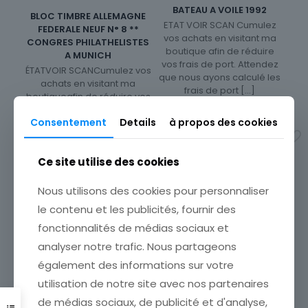
BATEAU A VOILE 1992
BLOC TIMBRE ALLEMAGNE
ETAT VOIR SCAN Cumulez
FEDERALE NEUF N° 8 **
vos achats en visitant ma
CONGRES PHILATHELISTES
boutique afin de réduire
A MUNICH
vos frais de port. Attendez
ÉTATVOIR SCANCumulez vos
que nous ayons calculé les
achats en visitant ma
frais de port
[…]
boutiqueafin de réduire vos
3,00
€
frais de port. Emballage
Consentement
Details
à propos des cookies
Soigné !!!
Ajouter au panier
8,00
€
Ce site utilise des cookies
Ajouter au panier
Nous utilisons des cookies pour personnaliser
le contenu et les publicités, fournir des
fonctionnalités de médias sociaux et
analyser notre trafic. Nous partageons
également des informations sur votre
utilisation de notre site avec nos partenaires
BLOC TIMBRE ITALIE NEUF
de médias sociaux, de publicité et d'analyse,