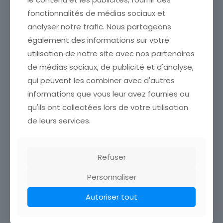
Ajouter au panier
fonctionnalités de médias sociaux et
analyser notre trafic. Nous partageons
également des informations sur votre
utilisation de notre site avec nos partenaires
de médias sociaux, de publicité et d'analyse,
qui peuvent les combiner avec d'autres
informations que vous leur avez fournies ou
qu'ils ont collectées lors de votre utilisation
de leurs services.
CARTE POSTALE VIEIL
CARTE POSTALE VILLENAUXE
ARMAND
LA GRANDE RUE DE LA GARE
HARTMANNSWILLERKOPF
COTE NORD
5,00
€
9,00
€
Refuser
Personnaliser
Ajouter au panier
Ajouter au panier
Autoriser tout