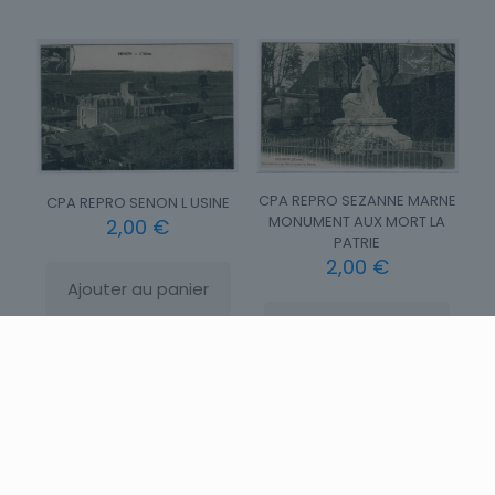
CPA REPRO SEZANNE MARNE
CPA REPRO SENON L USINE
MONUMENT AUX MORT LA
2,00
€
PATRIE
2,00
€
Ajouter au panier
Ajouter au panier