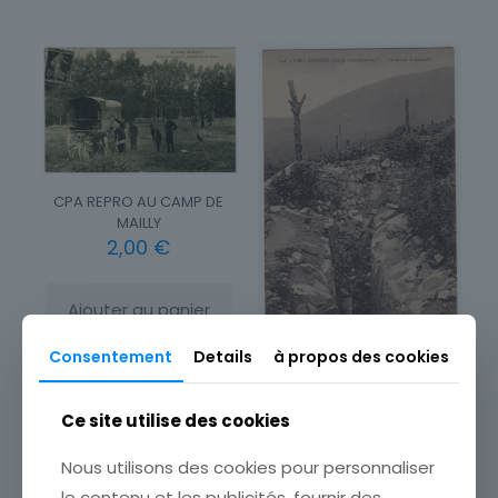
CPA REPRO AU CAMP DE
MAILLY
2,00
€
Ajouter au panier
Consentement
Details
à propos des cookies
CARTE POSTALE VIEIL
ARMAND TRANCHEE
ALLEMANDE
Ce site utilise des cookies
15,00
€
Nous utilisons des cookies pour personnaliser
le contenu et les publicités, fournir des