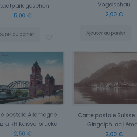
Vogelschau
tadtpark gesehen
2,00
€
5,00
€
Ajouter au panier
outer au panier
te postale Allemagne
Carte postale Suisse 
z a RH Kaisserbrucke
Gingolph lac Lém
2,50
€
2,00
€