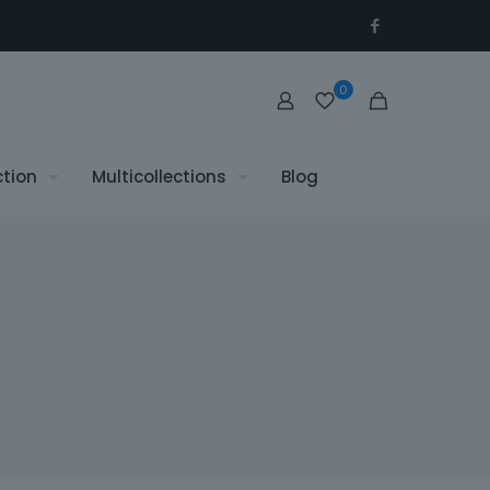
0
ction
Multicollections
Blog