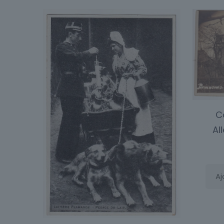
C
Al
Aj