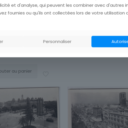
licité et d'analyse, qui peuvent les combiner avec d'autres 
ez fournies ou qu'ils ont collectées lors de votre utilisation 
Ajouter au panier
te postale Belgique
er
Personnaliser
Autoris
xelles Manneken-Pis
3,00
€
outer au panier