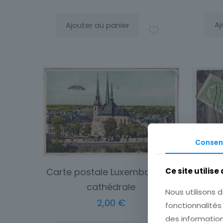
Aj
Ajouter au panier
Consen
Ce site utilise
Carte postale Luxembourg la
cathédrale
Nous utilisons d
2,00
€
fonctionnalité
des information