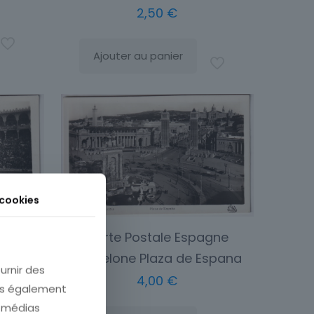
2,50
€
Ajouter au panier
 cookies
Carte Postale Espagne
gne
Barcelone Plaza de Espana
Toros
urnir des
4,00
€
ons également
e médias