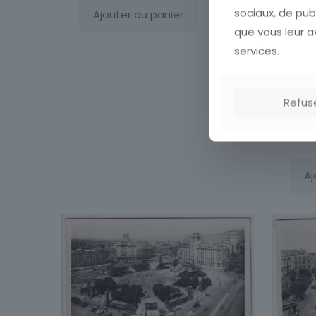
sociaux, de pub
Ajouter au panier
que vous leur av
services.
Car
Refus
Bru
Aj