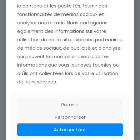
le contenu et les publicités, fournir des
fonctionnalités de médias sociaux et
analyser notre trafic. Nous partageons
également des informations sur votre
utilisation de notre site avec nos partenaires
de médias sociaux, de publicité et d'analyse,
qui peuvent les combiner avec d'autres
informations que vous leur avez fournies ou
qu'ils ont collectées lors de votre utilisation
CANIVET S GIUSTINA
de leurs services.
PROTETTRICE DI PADOVA
CANIVET PRACTICE OF
ÉTAT VOIR SCAN Cumulez
PIETY OF THE VEN
vos achats en visitant ma
INCARNATION QUEBEC
boutique afin de réduire
Refuser
ÉTAT VOIR SCAN Cumulez
vos frais de port. Emballage
vos achats en visitant ma
Soigné !!!
Personnaliser
boutique afin de réduire
2,40
€
vos frais de port. Emballage
Autoriser tout
Soigné !!!
Ajouter au panier
2,40
€