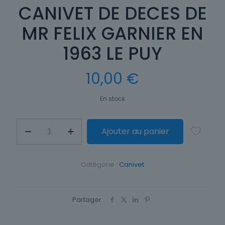
CANIVET DE DECES DE
MR FELIX GARNIER EN
1963 LE PUY
10,00
€
En stock
quantité
Ajouter au panier
de
CANIVET
DE
DECES
Catégorie :
Canivet
DE
MR
FELIX
GARNIER
Partager
EN
1963