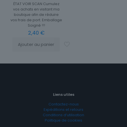
ÉTAT VOIR SCAN Cumulez
vos achats en visitant ma
boutique afin de réduire
vos frais de port. Emballage
Soigné !!!
2,40
€
Ajouter au panier
Liens utiles
Contactez-nous
Expéditions et retours
Conditions d’utilisation
Politique de cookies