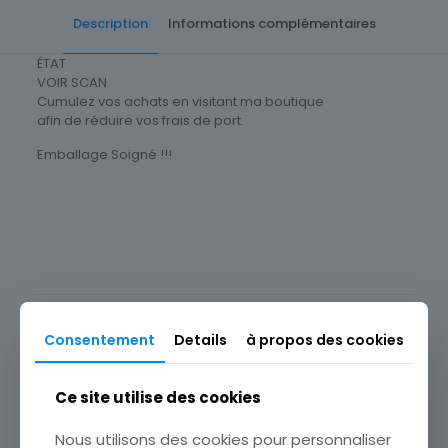
LE
Description
Informations complémentaires
PUY
ÉTAT
VOIR SCAN
Cumulez vos achats en visitant ma boutique
afin de réduire vos frais de port.
Emballage Soigné !!!
Type
Christianisme
Sous-type
Icône, Image pieuse
Produits similaires
Consentement
Details
à propos des cookies
Ce site utilise des cookies
Nous utilisons des cookies pour personnaliser