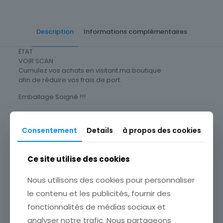
Description
Informations complémentaires
ÉTAT
VOIR SCAN
Cumulez vos achats en visitant ma boutique
afin de réduire vos frais de port.
Emballage Soigné !!!
Cartes Postale Afrique
Consentement
Details
à propos des cookies
Soudan
Ce site utilise des cookies
Produits similaires
Nous utilisons des cookies pour personnaliser
le contenu et les publicités, fournir des
fonctionnalités de médias sociaux et
analyser notre trafic. Nous partageons