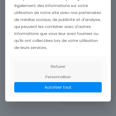
également des informations sur votre
utilisation de notre site avec nos partenaires
de médias sociaux, de publicité et d'analyse,
CPA CASABLANCA LA
qui peuvent les combiner avec d'autres
BANQUE D ETAT AU MAROC
AFRIQUE
informations que vous leur avez fournies ou
ÉTAT VOIR SCAN Cumulez
qu'ils ont collectées lors de votre utilisation
vos achats en visitant ma
de leurs services.
boutique afin de réduire
vos frais de port. Emballage
Soigné !!!
6,00
€
CARTE POSTALE AFRIQUE
Refuser
FEMME OUOLOF
Ajouter au panier
CARTE POSTALE AFRIQUE
Personnaliser
FEMME OUOLOF
Autoriser tout
7,00
€
Ajouter au panier