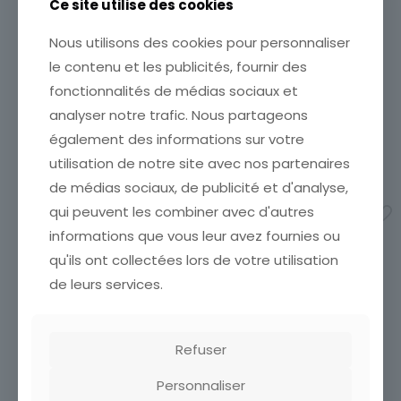
Ce site utilise des cookies
Monument, Bâtiment
CPA EL HAMMAM VUE DU
Sous-thème
Nous utilisons des cookies pour personnaliser
POSTE EN BAS DU
Ville
CIMETIERE AFRIQUE
le contenu et les publicités, fournir des
ÉTAT VOIR SCAN Cumulez
fonctionnalités de médias sociaux et
vos achats en visitant ma
analyser notre trafic. Nous partageons
boutique afin de réduire
vos frais de port. Emballage
également des informations sur votre
Soigné !!!
utilisation de notre site avec nos partenaires
CARTE POSTALE AFRIQUE
3,00
€
de médias sociaux, de publicité et d'analyse,
SENEGAL DRESSAGE
DIFFICILE
qui peuvent les combiner avec d'autres
Ajouter au panier
CARTE POSTALE AFRIQUE
informations que vous leur avez fournies ou
SENEGAL DRESSAGE DIFFICILE
qu'ils ont collectées lors de votre utilisation
8,00
€
de leurs services.
Ajouter au panier
Refuser
Personnaliser