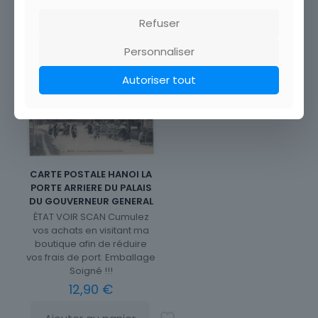
Refuser
Ajouter au panier
Personnaliser
Autoriser tout
CARTE POSTALE HANOI LA
PORTE ARRIERE DU PALAIS
DU GOUVERNEUR GENERAL
ÉTAT VOIR SCAN Cumulez
vos achats en visitant ma
boutique afin de réduire
vos frais de port. Emballage
Soigné !!!
12,90
€