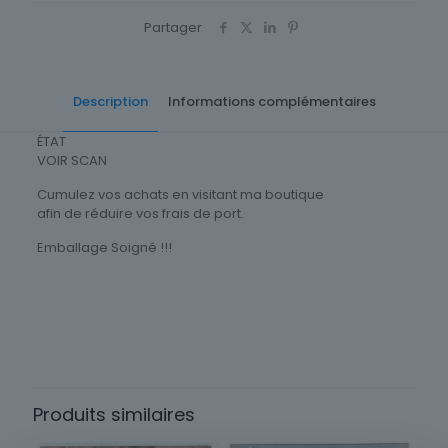
Partager
Description
Informations complémentaires
ÉTAT
VOIR SCAN
Cumulez vos achats en visitant ma boutique
afin de réduire vos frais de port.
Emballage Soigné !!!
Cartes Postale Asie Oceanie
Vietnam
Type
Carte postale
Produits similaires
Origine
Asie