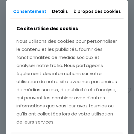
Pays
Consentement
Details
à propos des cookies
Vietnam
Thème
Ce site utilise des cookies
Paysage, Vue
Nous utilisons des cookies pour personnaliser
CARTE POSTALE NAZARETH
ÉTAT VOIR SCAN Cumulez
le contenu et les publicités, fournir des
vos achats en visitant ma
fonctionnalités de médias sociaux et
boutique afin de réduire
vos frais de port. Emballage
analyser notre trafic. Nous partageons
Soigné !!!
également des informations sur votre
3,50
€
utilisation de notre site avec nos partenaires
CARTE POSTALE FEMMES
de médias sociaux, de publicité et d'analyse,
Ajouter au panier
DE BETHLEHEM
qui peuvent les combiner avec d'autres
ÉTAT VOIR SCAN Cumulez
informations que vous leur avez fournies ou
vos achats en visitant ma
boutique afin de réduire
qu'ils ont collectées lors de votre utilisation
vos frais de port. Emballage
de leurs services.
Soigné !!!
6,00
€