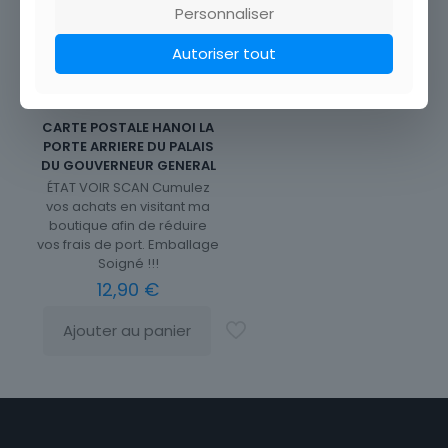
Personnaliser
Autoriser tout
CARTE POSTALE HANOI LA
PORTE ARRIERE DU PALAIS
DU GOUVERNEUR GENERAL
ÉTAT VOIR SCAN Cumulez
vos achats en visitant ma
boutique afin de réduire
vos frais de port. Emballage
Soigné !!!
12,90
€
Ajouter au panier