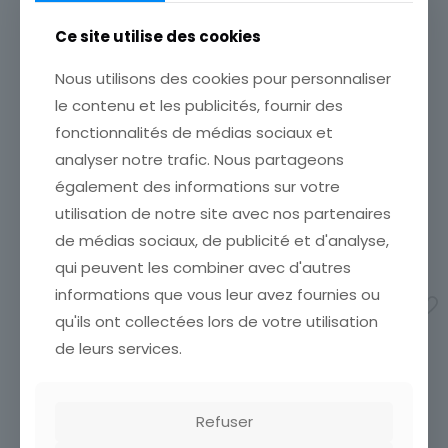
Pays
Ce site utilise des cookies
Vietnam
Nous utilisons des cookies pour personnaliser
Thème
le contenu et les publicités, fournir des
Paysage, Vue
fonctionnalités de médias sociaux et
CARTE POSTALE NAZARETH
CARTE POSTALE TONKIN
analyser notre trafic. Nous partageons
REGION DE CAOBANG VUE
ÉTAT VOIR SCAN Cumulez
DU POSTE DE TRUNG KAN
vos achats en visitant ma
également des informations sur votre
PHU
boutique afin de réduire
utilisation de notre site avec nos partenaires
vos frais de port. Emballage
ÉTAT VOIR SCAN Cumulez
Soigné !!!
de médias sociaux, de publicité et d'analyse,
vos achats en visitant ma
boutique afin de réduire
3,50
€
qui peuvent les combiner avec d'autres
vos frais de port. Emballage
informations que vous leur avez fournies ou
Soigné !!!
Ajouter au panier
8,90
€
qu'ils ont collectées lors de votre utilisation
de leurs services.
Ajouter au panier
Refuser