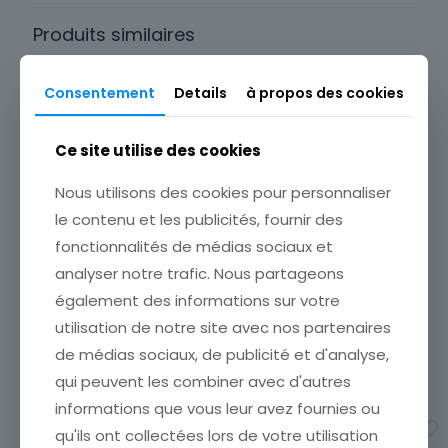
84 Vaucluse
Produits similaires
Thème
Architecture
Consentement
Details
à propos des cookies
Sous-thème
CONSTRUCTION
Ce site utilise des cookies
Type
Carte postale
Nous utilisons des cookies pour personnaliser
CARTE POSTALE TOULON LE
CARTE POSTALE CANNES
le contenu et les publicités, fournir des
LITTORAL UN COIN DE
VUES GENERALE PRISE DU
JARDIN
fonctionnalités de médias sociaux et
MONT CHEVALIER
ETAT VOIR SCAN Cumulez
2,90
€
analyser notre trafic. Nous partageons
vos achats en visitant ma
également des informations sur votre
boutique afin de réduire
Ajouter au panier
vos frais de port. Attendez
utilisation de notre site avec nos partenaires
que nous ayons calculé les
de médias sociaux, de publicité et d'analyse,
frais de port
[…]
qui peuvent les combiner avec d'autres
3,00
€
informations que vous leur avez fournies ou
Ajouter au panier
qu'ils ont collectées lors de votre utilisation