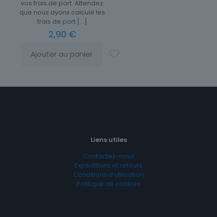
vos frais de port. Attendez
que nous ayons calculé les
frais de port
[…]
2,90
€
Ajouter au panier
Liens utiles
Contactez-nous
Expéditions et retours
Conditions d’utilisation
Politique de cookies