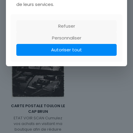
de leurs services.
Refuser
Personnaliser
Autoriser tout
CARTE POSTALE TOULON LE
CAP BRUN
ETAT VOIR SCAN Cumulez
vos achats en visitant ma
boutique afin de réduire