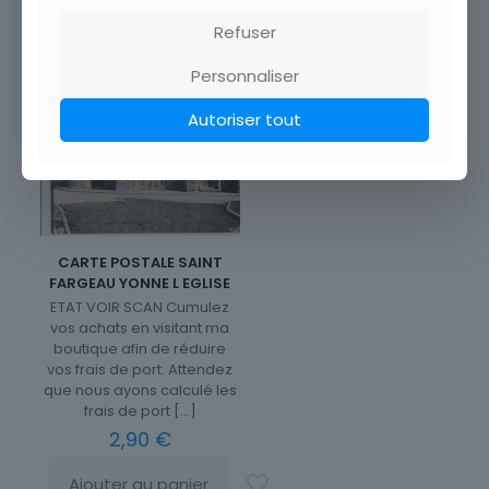
Refuser
Personnaliser
Autoriser tout
CARTE POSTALE SAINT
FARGEAU YONNE L EGLISE
ETAT VOIR SCAN Cumulez
vos achats en visitant ma
boutique afin de réduire
vos frais de port. Attendez
que nous ayons calculé les
frais de port
[…]
2,90
€
Ajouter au panier