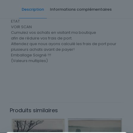
Description
Informations complémentaires
ETAT
VOIR SCAN
Cumulez vos achats en visitant ma boutique
afin de réduire vos frais de port.
Attendez que nous ayons calculé les frais de port pour
plusieurs achats avant de payer!
Emballage Soigné !!!
(Valeurs multiples)
Cartes postale Département
64 Pyrénées-Atlantiques
Type
Carte postale
Produits similaires
Origine
France
Thème