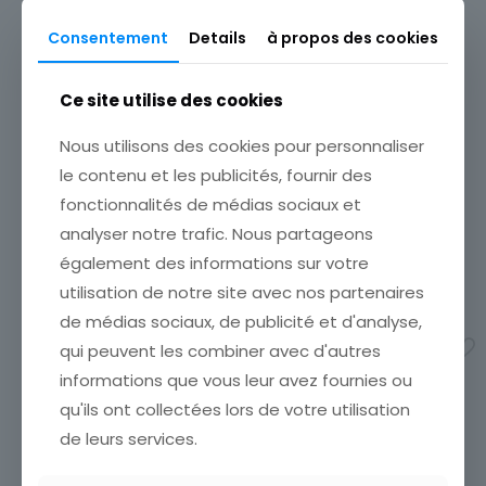
Paysage, Vue
Consentement
Details
à propos des cookies
Sous-thème
Ville
Ce site utilise des cookies
CARTE POSTALE AGEN VUE
CARTE POSTALE HENDAYE
SUR LA GARONNE ET LE
LE CAP DU FIGUIER ET LES
PONT CANAL
Nous utilisons des cookies pour personnaliser
DEUX JUMEAUX
ETAT VOIR SCAN Cumulez
le contenu et les publicités, fournir des
3,00
€
vos achats en visitant ma
fonctionnalités de médias sociaux et
boutique afin de réduire
analyser notre trafic. Nous partageons
vos frais de port. Attendez
Ajouter au panier
que nous ayons calculé les
également des informations sur votre
frais de port
[…]
utilisation de notre site avec nos partenaires
3,00
€
de médias sociaux, de publicité et d'analyse,
Ajouter au panier
qui peuvent les combiner avec d'autres
informations que vous leur avez fournies ou
qu'ils ont collectées lors de votre utilisation
de leurs services.