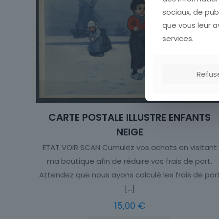
sociaux, de pub
que vous leur av
services.
Refus
CARTE POSTALE ILLUSTRE ENFANTS
NEIGE
ETAT VOIR SCAN Cumulez vos achats en visitant
ma boutique afin de réduire vos frais de port.
Attendez que nous ayons calculé les frais de por
[…]
15,00
€