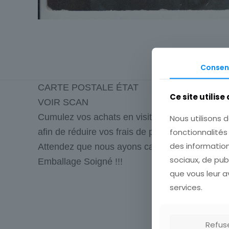
Consen
CARTE POSTALE ÉTAT
Ce site utilise
VOIR SCAN
Cumulez vos achats en visitant ma boutique
Nous utilisons d
fonctionnalité
afin de réduire vos frais de port.
des information
Attendez que nous ayons calculé les frais de p
sociaux, de pub
Emballage Soigné !!!
que vous leur av
services.
Type
Origine
Refus