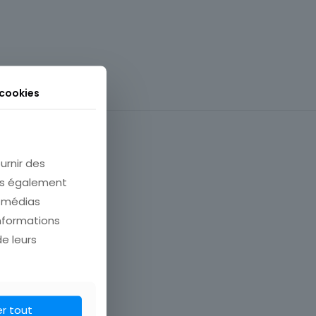
 cookies
urnir des
ons également
e médias
informations
de leurs
Carte postale
France
er tout