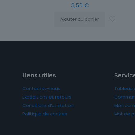
3,50
€
Ajouter au panier
Liens utiles
Service
Contactez-nous
Tableau 
Expéditions et retours
Comman
Conditions d’utilisation
Mon com
Politique de cookies
Mot de p