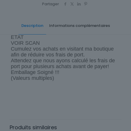
Partager
Description
Informations complémentaires
ETAT
VOIR SCAN
Cumulez vos achats en visitant ma boutique
afin de réduire vos frais de port.
Attendez que nous ayons calculé les frais de
port pour plusieurs achats avant de payer!
Emballage Soigné !!!
(Valeurs multiples)
Cartes postale Département
43 Haute-Loire
Origine
France
Produits similaires
Sous-thème