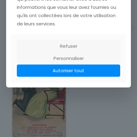
que nous ayons calculé les
que nous ayons calculé les
informations que vous leur avez fournies ou
frais de port
[…]
frais de port
[…]
qu'ils ont collectées lors de votre utilisation
3,50
€
4,50
€
de leurs services.
Ajouter au panier
Ajouter au panier
Refuser
Personnaliser
Autoriser tout