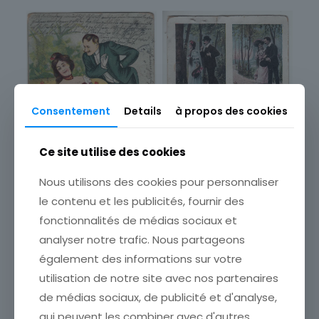
Campagne
Consentement
Details
à propos des cookies
Ce site utilise des cookies
Nous utilisons des cookies pour personnaliser
le contenu et les publicités, fournir des
fonctionnalités de médias sociaux et
CARTE POSTALE FANTAISIE
CARTE POSTALE FANTAISIE
analyser notre trafic. Nous partageons
ICH SCHNITT ES GERN IN
GAUFREE
ALLE RINDEN EIN
également des informations sur votre
DOLLARPRINZESSIN
ETAT VOIR SCAN Cumulez
utilisation de notre site avec nos partenaires
ETAT VOIR SCAN Cumulez
vos achats en visitant ma
vos achats en visitant ma
de médias sociaux, de publicité et d'analyse,
boutique afin de réduire
boutique afin de réduire
vos frais de port. Attendez
qui peuvent les combiner avec d'autres
vos frais de port. Attendez