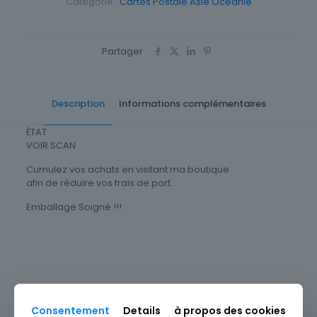
Catégorie :
Cartes Postale Asie Océanie
Partager
Description
Informations complémentaires
ÉTAT
VOIR SCAN
Cumulez vos achats en visitant ma boutique
afin de réduire vos frais de port.
Emballage Soigné !!!
Cartes Postale Asie Oceanie
Vietnam
Type
Carte postale
Consentement
Details
à propos des cookies