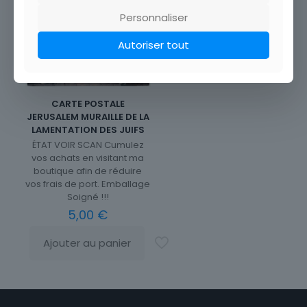
Personnaliser
Autoriser tout
CARTE POSTALE
JERUSALEM MURAILLE DE LA
LAMENTATION DES JUIFS
ÉTAT VOIR SCAN Cumulez
vos achats en visitant ma
boutique afin de réduire
vos frais de port. Emballage
Soigné !!!
5,00
€
Ajouter au panier