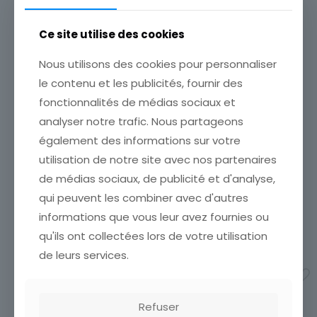
Produits similaires
Origine
Asie
Ce site utilise des cookies
Pays
Nous utilisons des cookies pour personnaliser
chine
le contenu et les publicités, fournir des
Thème
fonctionnalités de médias sociaux et
Monument, Bâtiment
analyser notre trafic. Nous partageons
CARTE POSTALE HEBRON
CARTE POSTALE HANOI L
Sous-thème
également des informations sur votre
VUE GENERALE
AVENUE DU JARDIN
Religieux
ÉTAT VOIR SCAN Cumulez
BOTANIQUE
utilisation de notre site avec nos partenaires
vos achats en visitant ma
Période
ÉTAT VOIR SCAN Cumulez
de médias sociaux, de publicité et d'analyse,
boutique afin de réduire
vos achats en visitant ma
Années 1900
qui peuvent les combiner avec d'autres
vos frais de port. Emballage
boutique afin de réduire
Soigné !!!
vos frais de port. Emballage
informations que vous leur avez fournies ou
Soigné !!!
6,00
€
qu'ils ont collectées lors de votre utilisation
12,90
€
de leurs services.
Ajouter au panier
Ajouter au panier
Refuser