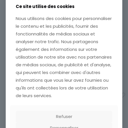
Ce site utilise des cookies
Nous utilisons des cookies pour personnaliser
le contenu et les publicités, fournir des
CARTE POSTALE
CARTE POSTALE
fonctionnalités de médias sociaux et
POFTKARTE ALLEMAGNE
POFTKARTE ALLEMAGNE
analyser notre trafic. Nous partageons
SALZBURG
RAMSAU U DACHSEIN VOM
également des informations sur votre
ETAT VOIR SCAN Cumulez
HAUSER KAIBLING
vos achats en visitant ma
ETAT VOIR SCAN Cumulez
utilisation de notre site avec nos partenaires
boutique afin de réduire
vos achats en visitant ma
de médias sociaux, de publicité et d'analyse,
vos frais de port. Attendez
boutique afin de réduire
que nous ayons calculé les
vos frais de port. Attendez
qui peuvent les combiner avec d'autres
frais de port
[…]
que nous ayons calculé les
informations que vous leur avez fournies ou
frais de port
[…]
5,00
€
qu'ils ont collectées lors de votre utilisation
1,50
€
Ajouter au panier
de leurs services.
Ajouter au panier
Refuser
Personnaliser