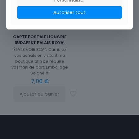
Autoriser tout
CARTE POSTALE HONGRIE
BUDAPEST PALAIS ROYAL
ÉTATS VOIR SCAN Cumulez
vos achats en visitant ma
boutique afin de réduire
vos frais de port. Emballage
Soigné !!!
7,00
€
Ajouter au panier