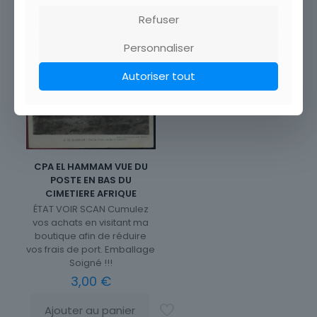
Ajouter au panier
Refuser
Personnaliser
Autoriser tout
CPA EL HAMMAM VUE DU
POSTE EN BAS DU
CIMETIERE AFRIQUE
ÉTAT VOIR SCAN Cumulez
vos achats en visitant ma
boutique afin de réduire
vos frais de port. Emballage
Soigné !!!
3,00
€
Ajouter au panier