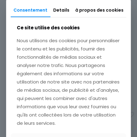
Consentement
Details
à propos des cookies
Ce site utilise des cookies
Nous utilisons des cookies pour personnaliser
le contenu et les publicités, fournir des
fonctionnalités de médias sociaux et
analyser notre trafic. Nous partageons
également des informations sur votre
CARTE POSTALE AFRIQUE
CARTE POSTALE
utilisation de notre site avec nos partenaires
JEUNE FILLE MAURE
GUADELOUPE LA COIFFURE
DE YAIA POINTE A PITRE
CARTE POSTALE AFRIQUE
de médias sociaux, de publicité et d'analyse,
JEUNE FILLE MAURE
ETAT VOIR SCAN Cumulez
qui peuvent les combiner avec d'autres
vos achats en visitant ma
4,00
€
informations que vous leur avez fournies ou
boutique afin de réduire
vos frais de port. Attendez
qu'ils ont collectées lors de votre utilisation
Ajouter au panier
que nous ayons calculé les
de leurs services.
frais de port
[…]
25,00
€