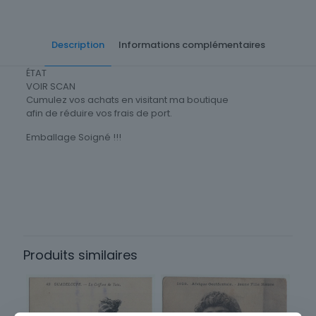
Description
Informations complémentaires
ÉTAT
VOIR SCAN
Cumulez vos achats en visitant ma boutique
afin de réduire vos frais de port.
Emballage Soigné !!!
Cartes Postale Afrique
Égypte
Sous-thème
Ville
Produits similaires