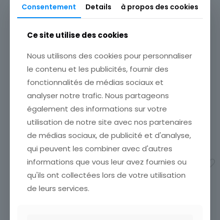
Consentement
Details
à propos des cookies
Ce site utilise des cookies
Nous utilisons des cookies pour personnaliser
le contenu et les publicités, fournir des
CPA CAFSA L ABREUVOIR
fonctionnalités de médias sociaux et
AFRIQUE
ÉTAT VOIR SCAN Cumulez
analyser notre trafic. Nous partageons
vos achats en visitant ma
également des informations sur votre
boutique afin de réduire
vos frais de port. Emballage
utilisation de notre site avec nos partenaires
Soigné !!!
de médias sociaux, de publicité et d'analyse,
12,00
€
qui peuvent les combiner avec d'autres
CARTE POSTALE AFRIQUE
SENEGAL DRESSAGE
informations que vous leur avez fournies ou
Ajouter au panier
DIFFICILE
qu'ils ont collectées lors de votre utilisation
CARTE POSTALE AFRIQUE
de leurs services.
SENEGAL DRESSAGE DIFFICILE
8,00
€