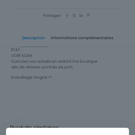
Partager
Description
Informations complémentaires
ÉTAT
VOIR SCAN
Cumulez vos achats en visitant ma boutique
afin de réduire vos frais de port.
Emballage Soigné !!!
Cartes Postale Afrique
Égypte
Sous-thème
Ville
Produits similaires