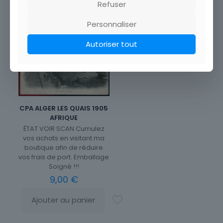
Ajouter au panier
Refuser
Personnaliser
Autoriser tout
CPA ALGER LES QUAIS 1905
AFRIQUE
ÉTAT VOIR SCAN Cumulez
vos achats en visitant ma
boutique afin de réduire
vos frais de port. Emballage
Soigné !!!
9,00
€
Ajouter au panier