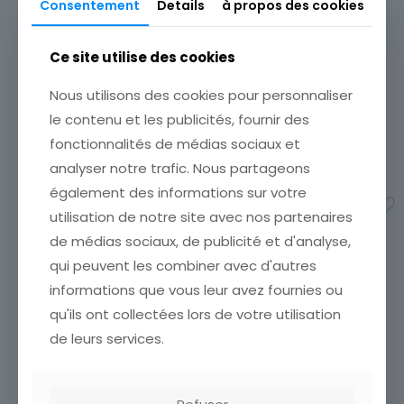
Consentement
Details
à propos des cookies
Monument, Bâtiment
CPA BOU DENIB MAROC L
Sous-thème
OUED AFRIQUE
Ce site utilise des cookies
Historique, Culturel
ÉTAT VOIR SCAN Cumulez
vos achats en visitant ma
Nous utilisons des cookies pour personnaliser
boutique afin de réduire
le contenu et les publicités, fournir des
vos frais de port. Emballage
fonctionnalités de médias sociaux et
Soigné !!!
12,00
€
analyser notre trafic. Nous partageons
CARTE POSTALE SENEGAL
également des informations sur votre
Ajouter au panier
JEUNE FILLE DE CAYOR
utilisation de notre site avec nos partenaires
CARTE POSTALE SENEGAL
de médias sociaux, de publicité et d'analyse,
JEUNE FILLE DE CAYOR
7,00
€
qui peuvent les combiner avec d'autres
informations que vous leur avez fournies ou
Ajouter au panier
qu'ils ont collectées lors de votre utilisation
de leurs services.