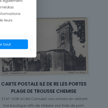
ons également
Chasse, Pêche
e médias
 MER ET SES METIERS
informations
de leurs
Carte postale
er tout
CARTE POSTALE ILE DE RE LES PORTES
PLAGE DE TROUSSE CHEMISE
ETAT VOIR SCAN Cumulez vos achats en visitant
ma boutique afin de réduire vos frais de port.