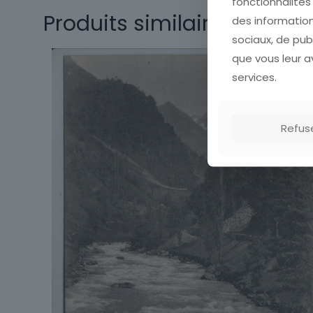
fonctionnalité
Thème
Produits similaires
des information
Sous-thème
sociaux, de pub
que vous leur av
Type
services.
Refus