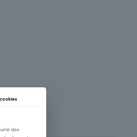
 cookies
France
 Charente Maritime
urnir des