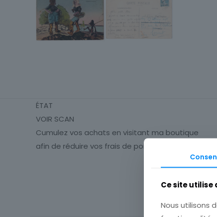
ÉTAT
VOIR SCAN
Cumulez vos achats en visitant ma boutique
afin de réduire vos frais de port.
Consen
Origine
Ce site utilise
Cartes postale
Nous utilisons d
Département