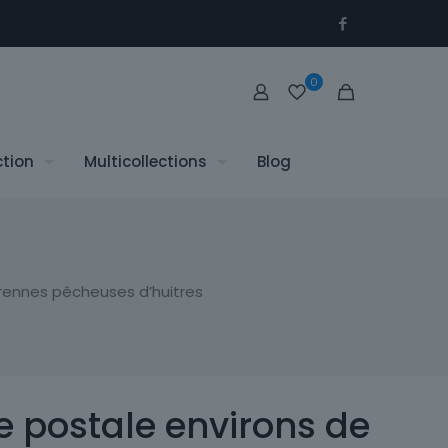
0
ction
Multicollections
Blog
rennes pêcheuses d’huitres
e postale environs de