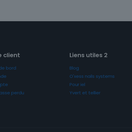
 client
Liens utiles 2
de bord
Blog
de
O'xess nails systems
pte
Pour iel
asse perdu
Yvert et tellier