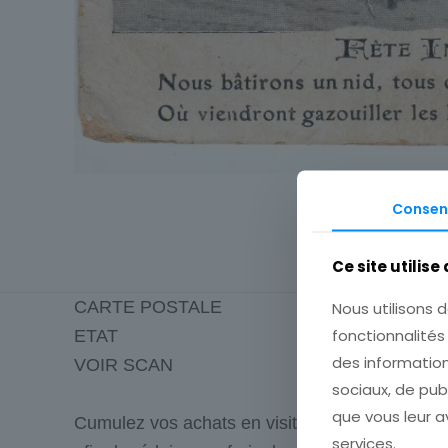
Consen
Ce site utilise
CARTE POSTALE
Nous utilisons d
fonctionnalité
ETAT
des information
VOIR SCAN
sociaux, de pub
que vous leur av
Cumulez vos achats en visitant ma boutique
services.