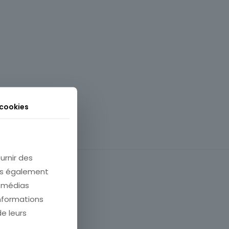
 cookies
urnir des
ons également
e médias
informations
de leurs