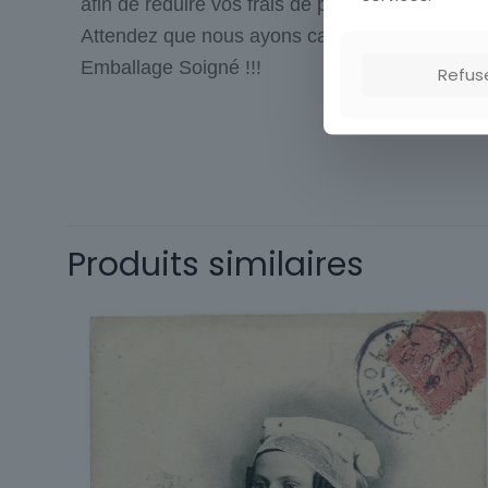
afin de réduire vos frais de port.
Attendez que nous ayons calculé les frais de p
Emballage Soigné !!!
Refus
Type
Origine
Thème
Produits similaires