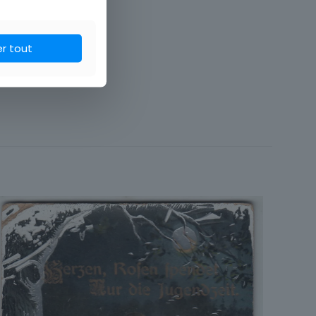
er tout
Carte postale
France
Fantaisie