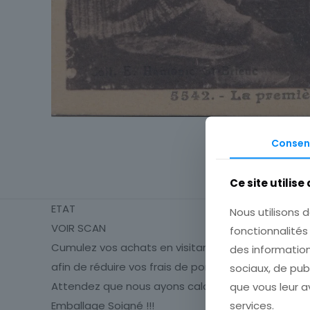
Consen
Ce site utilise
ETAT
Nous utilisons d
VOIR SCAN
fonctionnalité
Cumulez vos achats en visitant ma boutique
des information
afin de réduire vos frais de port.
sociaux, de pub
que vous leur av
Attendez que nous ayons calculé les frais de port
services.
Emballage Soigné !!!