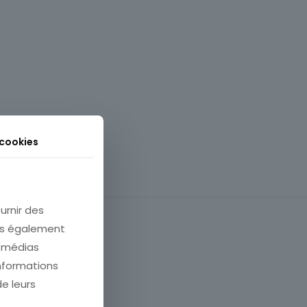
 cookies
urnir des
ons également
e médias
informations
de leurs