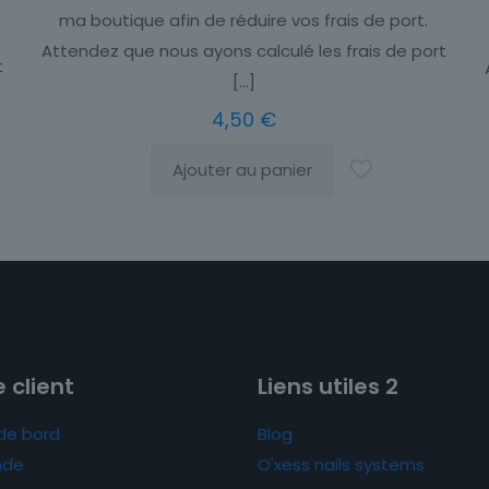
ma boutique afin de réduire vos frais de port.
Attendez que nous ayons calculé les frais de port
t
[…]
4,50
€
Ajouter au panier
 client
Liens utiles 2
de bord
Blog
de
O'xess nails systems