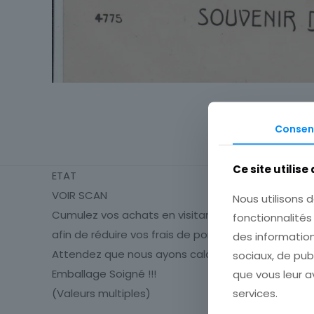
Consen
Ce site utilise
ETAT
VOIR SCAN
Nous utilisons d
Cumulez vos achats en visitant ma boutique
fonctionnalité
afin de réduire vos frais de port.
des information
Attendez que nous ayons calculé les frais de port
sociaux, de pub
Emballage Soigné !!!
que vous leur av
services.
(Valeurs multiples)