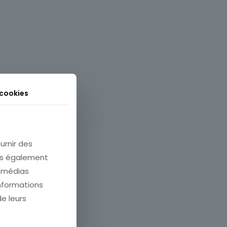
 cookies
urnir des
ons également
e médias
informations
de leurs