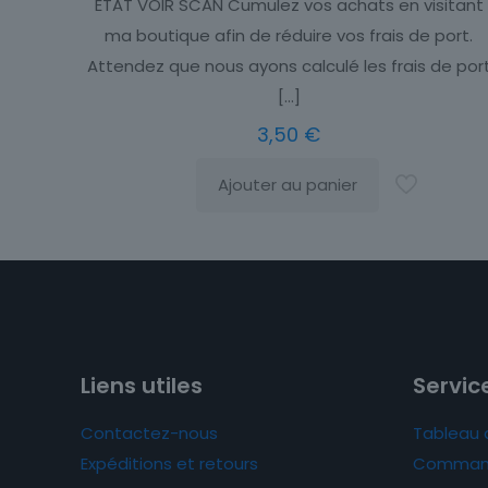
ETAT VOIR SCAN Cumulez vos achats en visitant
ma boutique afin de réduire vos frais de port.
Attendez que nous ayons calculé les frais de por
[…]
3,50
€
Ajouter au panier
Liens utiles
Service
Contactez-nous
Tableau 
Expéditions et retours
Comman