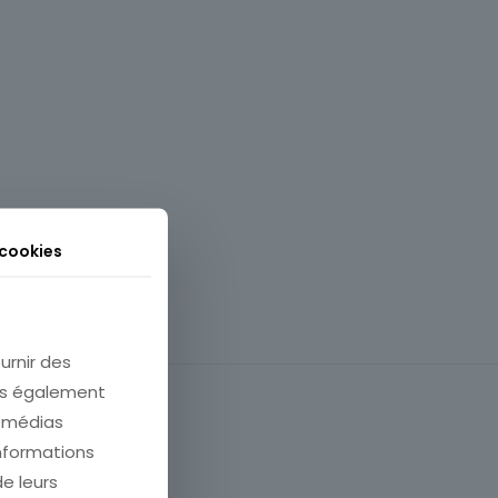
 cookies
urnir des
ons également
e médias
informations
de leurs