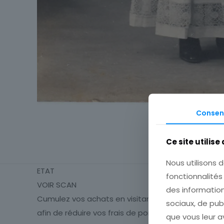
Consen
Ce site utilise
Nous utilisons d
ETAT
fonctionnalité
VOIR SCAN
des information
Cumulez vos achats en visitant ma boutique
sociaux, de pub
afin de réduire vos frais de port.
que vous leur av