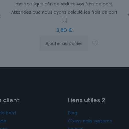
ma boutique afin de réduire vos frais de port.
Attendez que nous ayons calculé les frais de port
t
[…]
3,80
€
Ajouter au panier
 client
Liens utiles 2
de bord
Blog
de
O'xess nails systems
pte
Pour iel