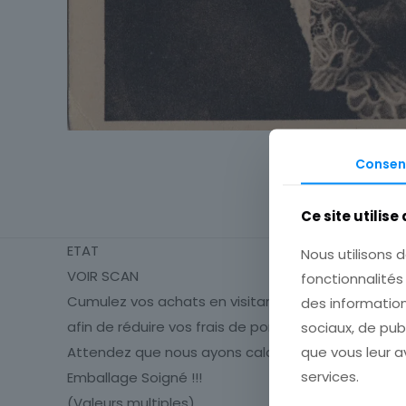
Consen
Ce site utilise
ETAT
Nous utilisons d
VOIR SCAN
fonctionnalité
Cumulez vos achats en visitant ma boutique
des information
sociaux, de pub
afin de réduire vos frais de port.
que vous leur av
Attendez que nous ayons calculé les frais de port
services.
Emballage Soigné !!!
(Valeurs multiples)