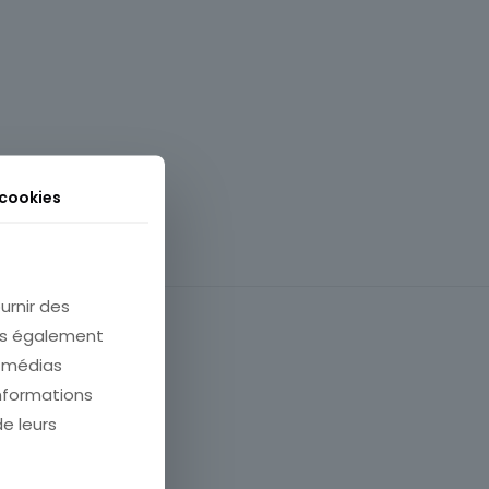
 cookies
urnir des
ons également
e médias
informations
de leurs