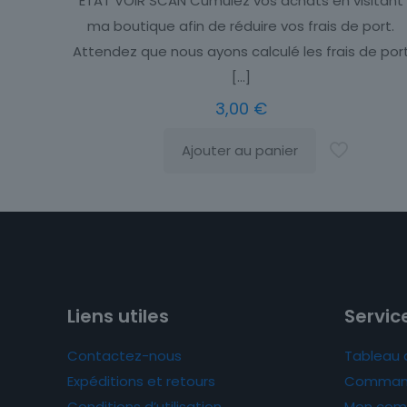
ETAT VOIR SCAN Cumulez vos achats en visitant
ma boutique afin de réduire vos frais de port.
Attendez que nous ayons calculé les frais de por
[…]
3,00
€
Ajouter au panier
Liens utiles
Service
Contactez-nous
Tableau 
Expéditions et retours
Comman
Conditions d’utilisation
Mon com