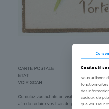
Consen
Ce site utilise
CARTE POSTALE
ETAT
Nous utilisons d
VOIR SCAN
fonctionnalité
des information
Cumulez vos achats en visitant ma boutique
sociaux, de pub
afin de réduire vos frais de port.
que vous leur av