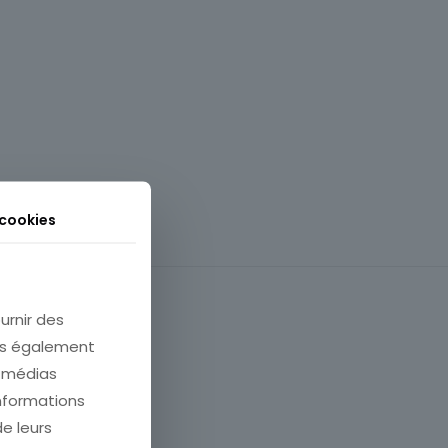
 cookies
urnir des
ons également
e médias
informations
de leurs