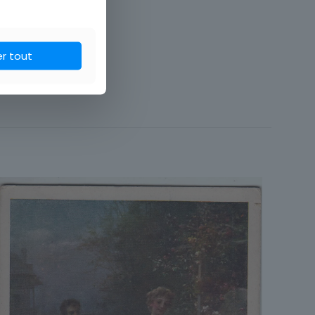
er tout
Carte postale
France
Fantaisie