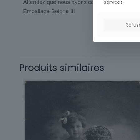
services.
Attendez que nous ayons calculé les frais de p
Emballage Soigné !!!
Refus
Type
Origine
Thème
Produits similaires