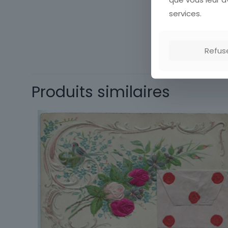
services.
Cartes postale
Département
Refus
Sous-thème
Origine
Produits similaires