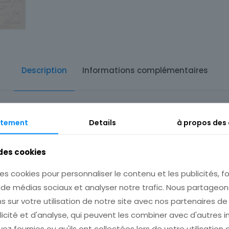
Description
Informations complémentaires
ETAT
tement
Details
à propos des
VOIR SCAN
 des cookies
Cumulez vos achats en visitant ma boutique
afin de réduire vos frais de port.
es cookies pour personnaliser le contenu et les publicités, fo
s de médias sociaux et analyser notre trafic. Nous partage
dez que nous ayons calculé les frais de port pour plusieurs achats avant de 
s sur votre utilisation de notre site avec nos partenaires d
licité et d'analyse, qui peuvent les combiner avec d'autres 
ez fournies ou qu'ils ont collectées lors de votre utilisation 