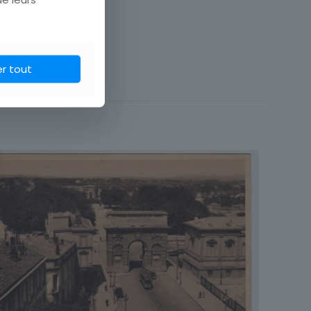
rénées-Atlantiques
er tout
Montagne
France