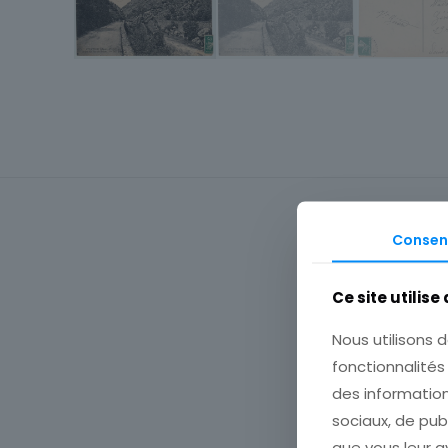
Consen
Ce site utilise
Nous utilisons d
fonctionnalité
Atten
des information
sociaux, de pub
que vous leur av