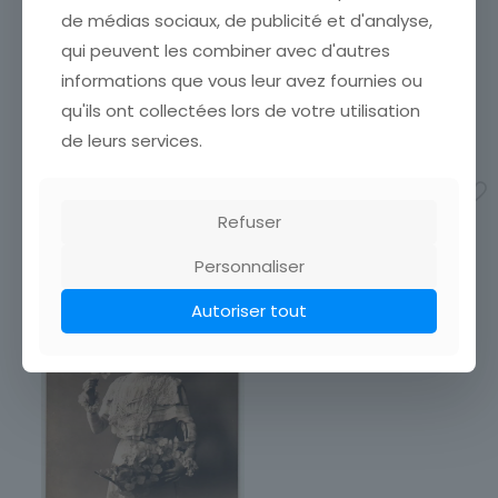
ETAT VOIR SCAN Cumulez
boutique afin de réduire
de médias sociaux, de publicité et d'analyse,
vos achats en visitant ma
vos frais de port. Attendez
qui peuvent les combiner avec d'autres
boutique afin de réduire
que nous ayons calculé les
vos frais de port. Attendez
frais de port
[…]
informations que vous leur avez fournies ou
que nous ayons calculé les
15,00
€
qu'ils ont collectées lors de votre utilisation
frais de port
[…]
de leurs services.
3,50
€
Ajouter au panier
Ajouter au panier
Refuser
Personnaliser
Autoriser tout