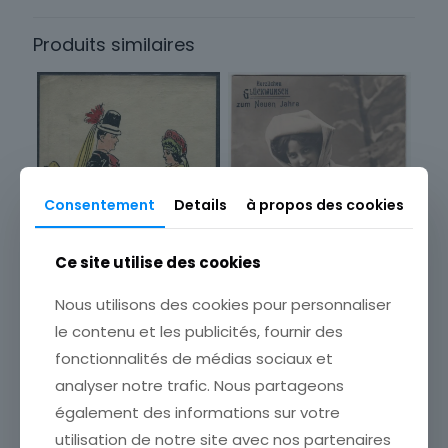
France
Produits similaires
Sous-thème
Ville
Consentement
Details
à propos des cookies
Ce site utilise des cookies
Nous utilisons des cookies pour personnaliser
le contenu et les publicités, fournir des
fonctionnalités de médias sociaux et
CARTE POSTALE FANTAISIE
CARTE POSTALE
analyser notre trafic. Nous partageons
HERZLITCHEN
ILLUSTRATEUR
également des informations sur votre
GLUCKWUNSCH ZUM
ETAT VOIR SCAN Cumulez
NEUEN JAHRE FEMME LUGE
utilisation de notre site avec nos partenaires
vos achats en visitant ma