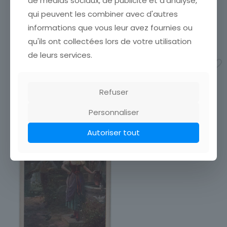
de médias sociaux, de publicité et d'analyse,
boutique afin de réduire
vos achats en visitant ma
vos frais de port. Attendez
boutique afin de réduire
qui peuvent les combiner avec d'autres
que nous ayons calculé les
vos frais de port. Attendez
informations que vous leur avez fournies ou
frais de port
[…]
que nous ayons calculé les
qu'ils ont collectées lors de votre utilisation
frais de port
[…]
1,30
€
3,50
€
de leurs services.
Ajouter au panier
Ajouter au panier
Refuser
Personnaliser
Autoriser tout