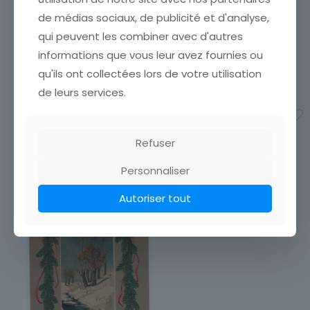
GLUCKLICHES MEUJAHT
ETAT VOIR SCAN Cumulez
FEMME FLEUR
vos achats en visitant ma
de médias sociaux, de publicité et d'analyse,
boutique afin de réduire
ETAT VOIR SCAN Cumulez
qui peuvent les combiner avec d'autres
vos frais de port. Attendez
vos achats en visitant ma
informations que vous leur avez fournies ou
que nous ayons calculé les
boutique afin de réduire
frais de port
[…]
vos frais de port. Attendez
qu'ils ont collectées lors de votre utilisation
que nous ayons calculé les
3,00
€
de leurs services.
frais de port
[…]
3,00
€
Ajouter au panier
Ajouter au panier
Refuser
Personnaliser
Autoriser tout