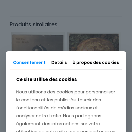
Origine
France
Produits similaires
Sous-thème
Ville
Consentement
Details
à propos des cookies
Ce site utilise des cookies
Nous utilisons des cookies pour personnaliser
le contenu et les publicités, fournir des
fonctionnalités de médias sociaux et
analyser notre trafic. Nous partageons
CARTE POSTALE FANTAISIE
également des informations sur votre
SERIE XXII DES ROSERL
CARTE POSTALE FANTAISIE
utilisation de notre site avec nos partenaires