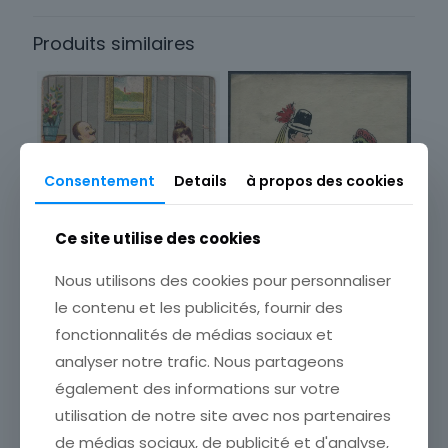
France
Produits similaires
Sous-thème
Ville
Consentement
Details
à propos des cookies
Ce site utilise des cookies
Nous utilisons des cookies pour personnaliser
le contenu et les publicités, fournir des
fonctionnalités de médias sociaux et
analyser notre trafic. Nous partageons
CARTE POSTALE
CARTE POSTALE FANTAISIE
également des informations sur votre
ILLUSTRATEUR
DOLLARPRINZESSIN
utilisation de notre site avec nos partenaires
ETAT VOIR SCAN Cumulez
ETAT VOIR SCAN Cumulez
vos achats en visitant ma
vos achats en visitant ma
de médias sociaux, de publicité et d'analyse,