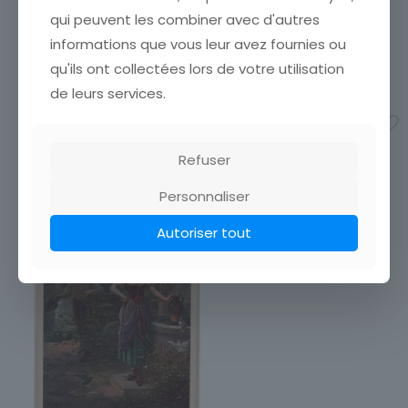
boutique afin de réduire
boutique afin de réduire
qui peuvent les combiner avec d'autres
vos frais de port. Attendez
vos frais de port. Attendez
informations que vous leur avez fournies ou
que nous ayons calculé les
que nous ayons calculé les
frais de port
[…]
frais de port
[…]
qu'ils ont collectées lors de votre utilisation
15,00
€
3,50
€
de leurs services.
Ajouter au panier
Ajouter au panier
Refuser
Personnaliser
Autoriser tout