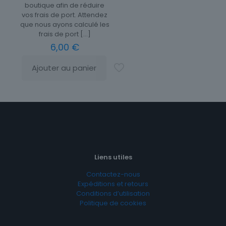
boutique afin de réduire
vos frais de port. Attendez
que nous ayons calculé les
frais de port
[…]
6,00
€
Ajouter au panier
Liens utiles
Contactez-nous
Expéditions et retours
Conditions d’utilisation
Politique de cookies