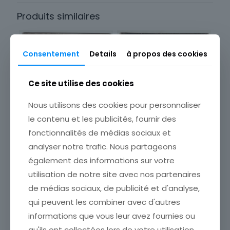
Produits similaires
Consentement
Details
à propos des cookies
Ce site utilise des cookies
Nous utilisons des cookies pour personnaliser
le contenu et les publicités, fournir des
fonctionnalités de médias sociaux et
analyser notre trafic. Nous partageons
également des informations sur votre
utilisation de notre site avec nos partenaires
de médias sociaux, de publicité et d'analyse,
CARTE POSTALE FANTAISIE
CARTE POSTALE FANTAISIE
FRA BARTOLOMMERO
qui peuvent les combiner avec d'autres
HERZLICHE
GIROLAMO SAVONAROIA
WEIHNACHTSGRUSSE
informations que vous leur avez fournies ou
ETAT VOIR SCAN Cumulez
ETAT VOIR SCAN Cumulez
qu'ils ont collectées lors de votre utilisation
vos achats en visitant ma