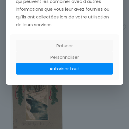
qui peuvent les combiner avec d'autres
vos frais de port. Attendez
que nous ayons calculé les
que nous ayons calculé les
frais de port
[…]
informations que vous leur avez fournies ou
frais de port
[…]
3,50
€
qu'ils ont collectées lors de votre utilisation
3,00
€
de leurs services.
Ajouter au panier
Ajouter au panier
Refuser
Personnaliser
Autoriser tout