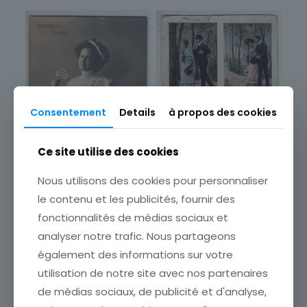
Consentement
Details
à propos des cookies
Ce site utilise des cookies
Nous utilisons des cookies pour personnaliser
le contenu et les publicités, fournir des
fonctionnalités de médias sociaux et
CARTE POSTALE FANTAISIE
CARTE POSTALE FANTAISIE
ICH SCHNITT ES GERN IN
analyser notre trafic. Nous partageons
GLUCKLICHES MEUJAHT
ALLE RINDEN EIN
également des informations sur votre
FEMME FLEUR
ETAT VOIR SCAN Cumulez
ETAT VOIR SCAN Cumulez
utilisation de notre site avec nos partenaires
vos achats en visitant ma
vos achats en visitant ma
boutique afin de réduire
de médias sociaux, de publicité et d'analyse,
boutique afin de réduire
vos frais de port. Attendez