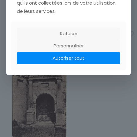
vos frais de port. Attendez
qu'ils ont collectées lors de votre utilisation
que nous ayons calculé les
de leurs services.
frais de port
[…]
3,50
€
Refuser
Ajouter au panier
Personnaliser
Autoriser tout