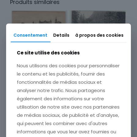
Produits similaires
Sous-thème
Ville
Consentement
Details
à propos des cookies
Ce site utilise des cookies
CARTE POSTALE PAU LE
PONT DU CHEMIN DE FER LE
Nous utilisons des cookies pour personnaliser
CHATREAU ET LES HOTELS
ETAT VOIR SCAN Cumulez
le contenu et les publicités, fournir des
vos achats en visitant ma
fonctionnalités de médias sociaux et
boutique afin de réduire
analyser notre trafic. Nous partageons
vos frais de port. Attendez
que nous ayons calculé les
également des informations sur votre
frais de port
[…]
CARTE POSTALE ENVIRONS
utilisation de notre site avec nos partenaires
DE CAUTERETS ROUTE DU
2,00
€
PONT D ESPAGNE
de médias sociaux, de publicité et d'analyse,
ETAT VOIR SCAN Cumulez
Ajouter au panier
qui peuvent les combiner avec d'autres
vos achats en visitant ma
informations que vous leur avez fournies ou
boutique afin de réduire