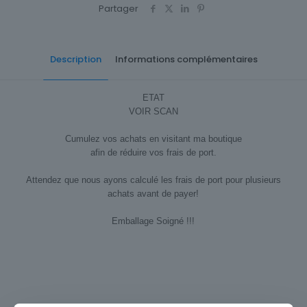
Partager
Description
Informations complémentaires
ETAT
VOIR SCAN
Cumulez vos achats en visitant ma boutique
afin de réduire vos frais de port.
Attendez que nous ayons calculé les frais de port pour plusieurs
achats avant de payer!
Emballage Soigné !!!
Cartes postale Département
64 Pyrénées-Atlantiques
Sous-thème