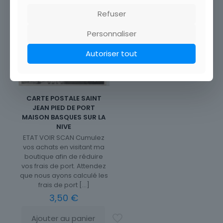
Refuser
Personnaliser
Autoriser tout
CARTE POSTALE SAINT
JEAN PIED DE PORT
MAISON BASQUES SUR LA
NIVE
ETAT VOIR SCAN Cumulez
vos achats en visitant ma
boutique afin de réduire
vos frais de port. Attendez
que nous ayons calculé les
frais de port
[…]
3,50
€
Ajouter au panier