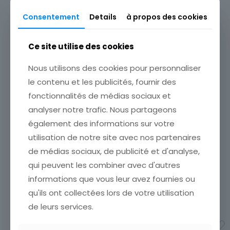
Ville
Consentement
Details
à propos des cookies
Produits similaires
Pays
France
Ce site utilise des cookies
Nous utilisons des cookies pour personnaliser
le contenu et les publicités, fournir des
fonctionnalités de médias sociaux et
CARTE POSTALE ILE DE RE
analyser notre trafic. Nous partageons
CARTE POSTALE HENDAYE
LES PORTES PLAGE DE
LE CAP DU FIGUIER ET LES
également des informations sur votre
TROUSSE CHEMISE
DEUX JUMEAUX
utilisation de notre site avec nos partenaires
ETAT VOIR SCAN Cumulez
ETAT VOIR SCAN Cumulez
vos achats en visitant ma
de médias sociaux, de publicité et d'analyse,
vos achats en visitant ma
boutique afin de réduire
boutique afin de réduire
qui peuvent les combiner avec d'autres
vos frais de port. Attendez
vos frais de port. Attendez
informations que vous leur avez fournies ou
que nous ayons calculé les
que nous ayons calculé les
frais de
[…]
frais de port
[…]
qu'ils ont collectées lors de votre utilisation
3,00
€
3,00
€
de leurs services.
Ajouter au panier
Ajouter au panier