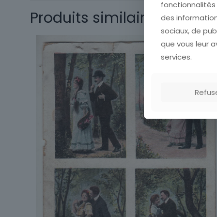
fonctionnalité
Produits similaires
des information
sociaux, de pub
que vous leur av
services.
Refus