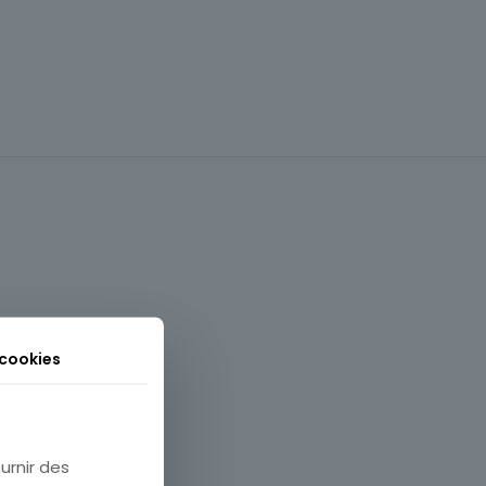
 cookies
France
Carte postale
urnir des
Animal