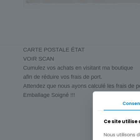
CARTE POSTALE ÉTAT
VOIR SCAN
Cumulez vos achats en visitant ma boutique
afin de réduire vos frais de port.
Attendez que nous ayons calculé les frais de p
Emballage Soigné !!!
Consen
Origine
Ce site utilise
Type
Nous utilisons d
Thème