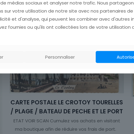
s de médias sociaux et analyser notre trafic. Nous partage
s sur votre utilisation de notre site avec nos partenaires d
licité et d'analyse, qui peuvent les combiner avec d'autres 
ez fournies ou qu'ils ont collectées lors de votre utilisation 
er
Personnaliser
Autoris
CARTE POSTALE LE CROTOY TOURELLES
/ PLAGE / BATEAU DE PECHE ET LE PORT
ETAT VOIR SCAN Cumulez vos achats en visitant
ma boutique afin de réduire vos frais de port.