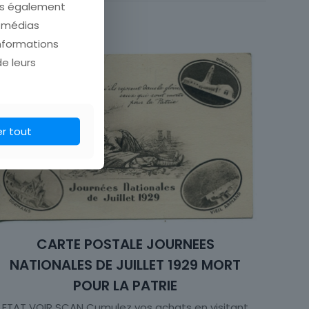
ons également
e médias
informations
de leurs
er tout
CARTE POSTALE JOURNEES
NATIONALES DE JUILLET 1929 MORT
POUR LA PATRIE
ETAT VOIR SCAN Cumulez vos achats en visitant