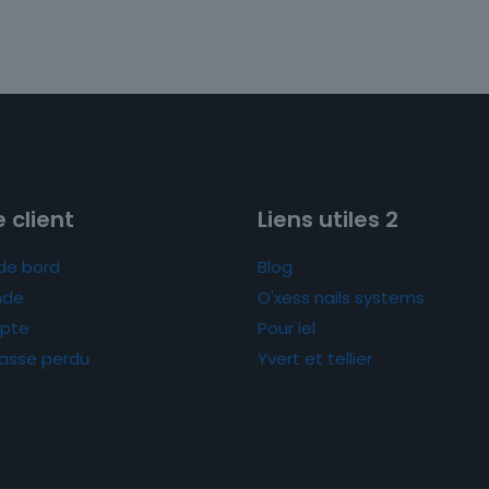
 client
Liens utiles 2
de bord
Blog
de
O'xess nails systems
pte
Pour iel
asse perdu
Yvert et tellier