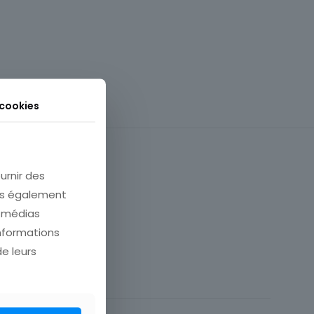
 cookies
urnir des
ons également
e médias
informations
France
de leurs
53 Mayenne
Architecture