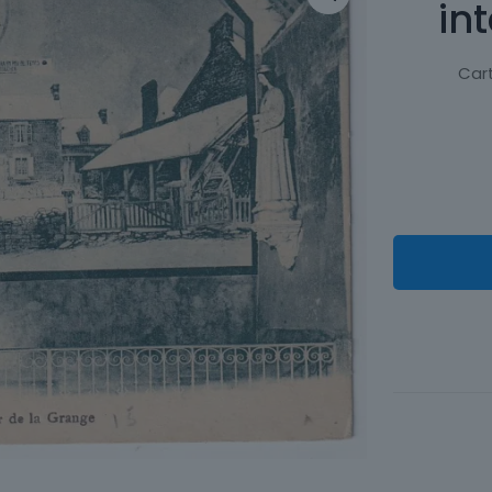
in
Cart