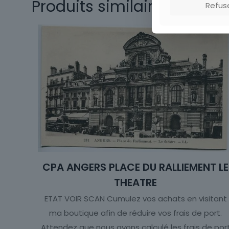
Produits similaires
Refus
Sous-thème
Type
CPA ANGERS PLACE DU RALLIEMENT LE
THEATRE
ETAT VOIR SCAN Cumulez vos achats en visitant
ma boutique afin de réduire vos frais de port.
Attendez que nous ayons calculé les frais de por