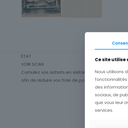
Consen
ÉTAT
Ce site utilise
VOIR SCAN
Nous utilisons d
Cumulez vos achats en visitant ma boutique
fonctionnalité
afin de réduire vos frais de port.
des information
sociaux, de pub
Origine
que vous leur av
Cartes postale
services.
Département
Thème