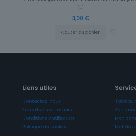
[…]
3,00
€
Ajouter au panier
Liens utiles
Service
Contactez-nous
Tableau 
Expéditions et retours
Comman
Conditions d’utilisation
Mon com
Politique de cookies
Mot de p