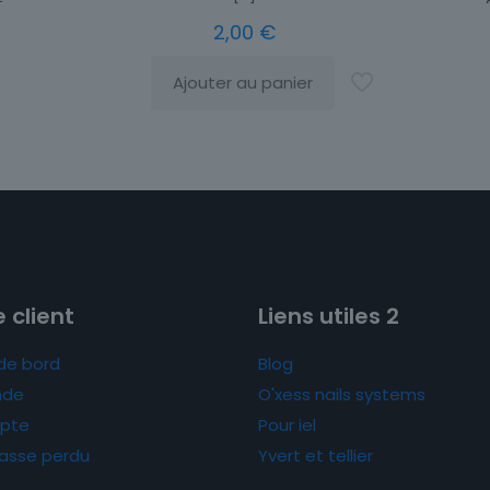
2,00
€
Ajouter au panier
 client
Liens utiles 2
de bord
Blog
de
O'xess nails systems
pte
Pour iel
asse perdu
Yvert et tellier