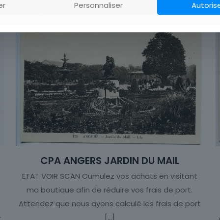
er
Personnaliser
Autoris
CPA ANGERS JARDIN DU MAIL
ETAT VOIR SCAN Cumulez vos achats en visitant
ma boutique afin de réduire vos frais de port.
Attendez que nous ayons calculé les frais de port
[…]
t