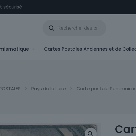
nt sécurisé
Recherche
de
produits
mismatique
Cartes Postales Anciennes et de Colle
POSTALES
Pays de la Loire
Carte postale Pontmain in
Car