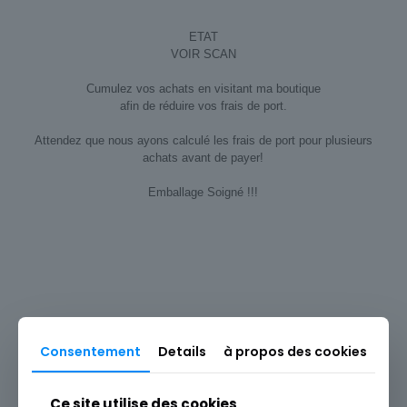
ETAT
VOIR SCAN
Cumulez vos achats en visitant ma boutique
afin de réduire vos frais de port.
Attendez que nous ayons calculé les frais de port pour plusieurs
achats avant de payer!
Emballage Soigné !!!
Sous-thème
Religieux
Pays
France
Consentement
Details
à propos des cookies
Produits similaires
Ce site utilise des cookies