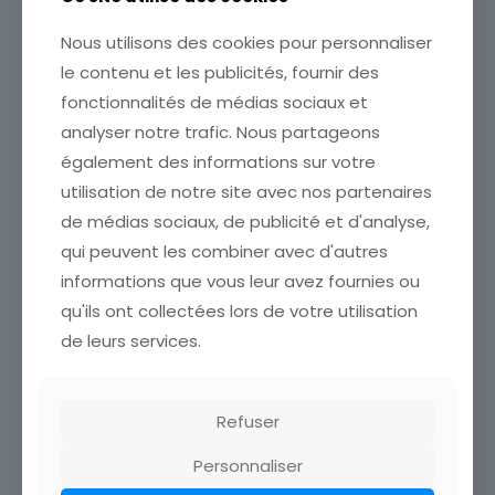
Nous utilisons des cookies pour personnaliser
le contenu et les publicités, fournir des
fonctionnalités de médias sociaux et
analyser notre trafic. Nous partageons
également des informations sur votre
utilisation de notre site avec nos partenaires
de médias sociaux, de publicité et d'analyse,
qui peuvent les combiner avec d'autres
informations que vous leur avez fournies ou
qu'ils ont collectées lors de votre utilisation
CARTE POSTALE FANTAISIE
CARTE POSTALE FANTAISIE
HANS ZATZKA DIE MULLEZIN
de leurs services.
HERZLICHEN
FEMME HOMME PUIT
GLUCKWUNZCH ENFANT
ETAT VOIR SCAN Cumulez
PANIER DE FLEURS
vos achats en visitant ma
ETAT VOIR SCAN Cumulez
Refuser
boutique afin de réduire
vos achats en visitant ma
vos frais de port. Attendez
boutique afin de réduire
Personnaliser
que nous ayons calculé les
vos frais de port. Attendez
frais de port
[…]
que nous ayons calculé les