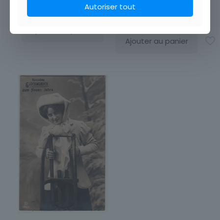
Autoriser tout
frais de port
[…]
3,50
€
3,50
€
Ajouter au panier
Ajouter au panier