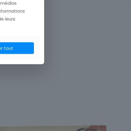
e médias
informations
de leurs
er tout
43 Haute-Loire
France
Campagne