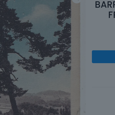
BARR
F