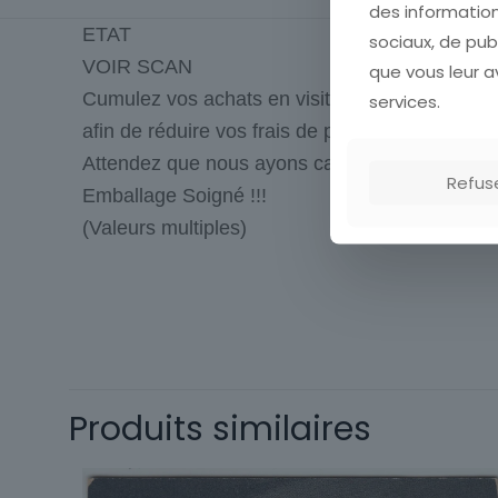
des information
ETAT
sociaux, de pub
VOIR SCAN
que vous leur av
Cumulez vos achats en visitant ma boutique
services.
afin de réduire vos frais de port.
Attendez que nous ayons calculé les frais de p
Refus
Emballage Soigné !!!
(Valeurs multiples)
Cartes postale
Département
Origine
Sous-thème
Produits similaires