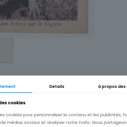
tement
Details
à propos des
 des cookies
es cookies pour personnaliser le contenu et les publicités, fo
Description
Informations complémentaires
s de médias sociaux et analyser notre trafic. Nous partage