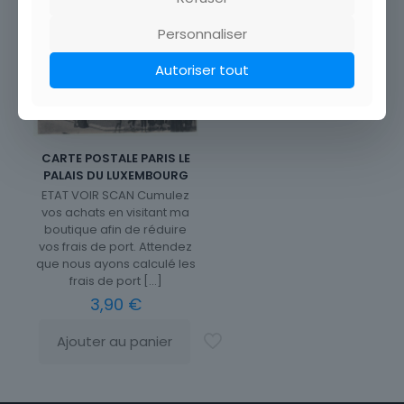
Personnaliser
Autoriser tout
CARTE POSTALE PARIS LE
PALAIS DU LUXEMBOURG
ETAT VOIR SCAN Cumulez
vos achats en visitant ma
boutique afin de réduire
vos frais de port. Attendez
que nous ayons calculé les
frais de port
[…]
3,90
€
Ajouter au panier