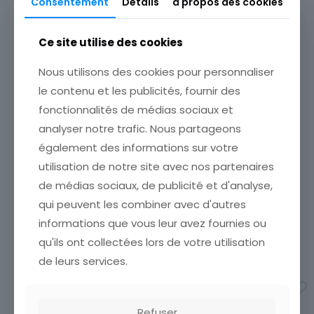
Consentement
Details
à propos des cookies
Produits similaires
Thème
Architecture
Ce site utilise des cookies
Sous-thème
Historique, Culturel
Nous utilisons des cookies pour personnaliser
le contenu et les publicités, fournir des
Type
fonctionnalités de médias sociaux et
Carte postale
analyser notre trafic. Nous partageons
CARTE POSTALE PARIS LA
CARTE POSTALE PARIS LE
BOURSE EXCHANGE
BOULEVARD ET LA PORTE
également des informations sur votre
ETAT VOIR SCAN Cumulez
SAINT DENIS
utilisation de notre site avec nos partenaires
vos achats en visitant ma
ETAT VOIR SCAN Cumulez
boutique afin de réduire
de médias sociaux, de publicité et d'analyse,
vos achats en visitant ma
vos frais de port. Attendez
boutique afin de réduire
qui peuvent les combiner avec d'autres
que nous ayons calculé les
vos frais de port. Attendez
informations que vous leur avez fournies ou
frais de port
[…]
que nous ayons calculé les
3,90
€
frais de port
[…]
qu'ils ont collectées lors de votre utilisation
5,90
€
de leurs services.
Ajouter au panier
Ajouter au panier
Refuser