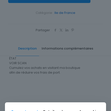
Catégorie :
Ile de France
Partager
Description
Informations complémentaires
ÉTAT
VOIR SCAN
Cumulez vos achats en visitant ma boutique
afin de réduire vos frais de port.
Origine
France
Cartes postale Département
78 Yvelines