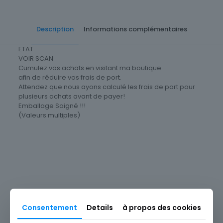
Description
Informations complémentaires
ETAT
VOIR SCAN
Cumulez vos achats en visitant ma boutique
afin de réduire vos frais de port.
Attendez que nous ayons calculé les frais de port pour
plusieurs achats avant de payer!
Emballage Soigné !!!
(Valeurs multiples)
Cartes postale Département
83 Var
Produits similaires
Consentement
Details
à propos des cookies