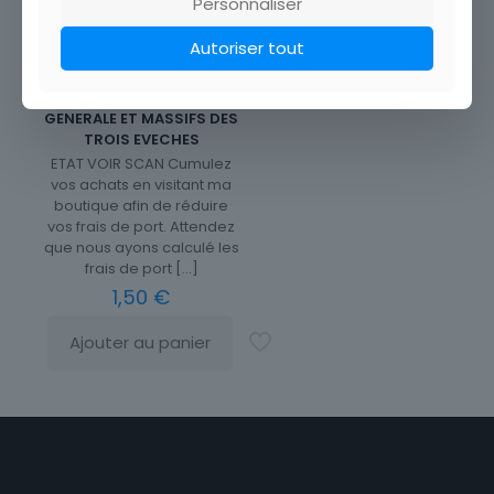
Personnaliser
Autoriser tout
CARTE POSTALE DIGNE VUE
GENERALE ET MASSIFS DES
TROIS EVECHES
ETAT VOIR SCAN Cumulez
vos achats en visitant ma
boutique afin de réduire
vos frais de port. Attendez
que nous ayons calculé les
frais de port
[…]
1,50
€
Ajouter au panier