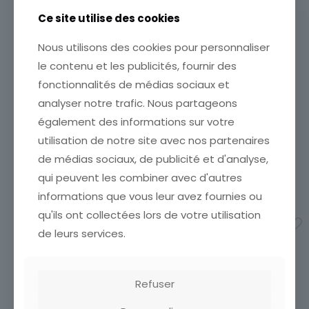
Ce site utilise des cookies
Nous utilisons des cookies pour personnaliser
le contenu et les publicités, fournir des
fonctionnalités de médias sociaux et
CARTE POSTALE BASSIN DE
CARTE POSTALE CORNICHE
SAINT CHRISTOPHE
DE L ESTEREL PRES D AGAY
analyser notre trafic. Nous partageons
SORTIE DES EAUX
BORD DE MER
également des informations sur votre
ETAT VOIR SCAN Cumulez
CARTE POSTALE CORNICHE
vos achats en visitant ma
utilisation de notre site avec nos partenaires
DE L ESTEREL PRES D AGAY
boutique afin de réduire
BORD DE MER
de médias sociaux, de publicité et d'analyse,
vos frais de port. Emballage
3,00
€
qui peuvent les combiner avec d'autres
Soigné !!!
5,00
€
informations que vous leur avez fournies ou
Ajouter au panier
qu'ils ont collectées lors de votre utilisation
Ajouter au panier
de leurs services.
Refuser