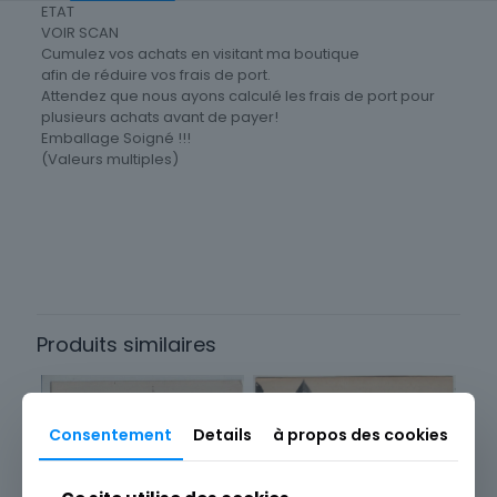
ETAT
VOIR SCAN
Cumulez vos achats en visitant ma boutique
afin de réduire vos frais de port.
Attendez que nous ayons calculé les frais de port pour
plusieurs achats avant de payer!
Emballage Soigné !!!
(Valeurs multiples)
Cartes postale Département
47 Lot-et-Garonne
Produits similaires
Consentement
Details
à propos des cookies