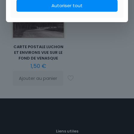
Autoriser tout
CARTE POSTALE LUCHON
ET ENVIRONS VUE SUR LE
FOND DE VENASQUE
1,50
€
Ajouter au panier
Liens utiles