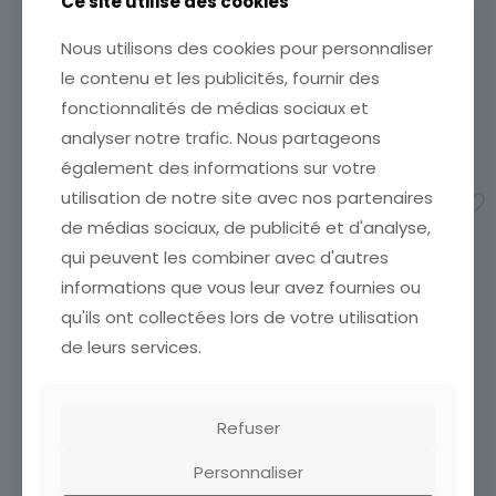
Ce site utilise des cookies
CARTE POSTALE
Nous utilisons des cookies pour personnaliser
BRANTOME L EGLISE
le contenu et les publicités, fournir des
FONDATION
CHARLEMAGNE
fonctionnalités de médias sociaux et
analyser notre trafic. Nous partageons
3,50
€
également des informations sur votre
utilisation de notre site avec nos partenaires
Ajouter au panier
CARTE POSTALE SAINT
de médias sociaux, de publicité et d'analyse,
FARGEAU YONNE L EGLISE
ETAT VOIR SCAN Cumulez
qui peuvent les combiner avec d'autres
vos achats en visitant ma
informations que vous leur avez fournies ou
boutique afin de réduire
qu'ils ont collectées lors de votre utilisation
vos frais de port. Attendez
que nous ayons calculé les
de leurs services.
frais de port
[…]
2,90
€
Refuser
Ajouter au panier
Personnaliser