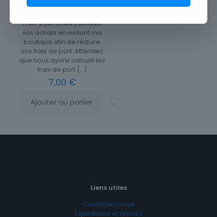
CARTE POSTALE LE HAVRE L
AVANT PORT
ETAT VOIR SCAN Cumulez
vos achats en visitant ma
boutique afin de réduire
vos frais de port. Attendez
que nous ayons calculé les
frais de port
[…]
7,00
€
Ajouter au panier
Liens utiles
Contactez-nous
Expéditions et retours