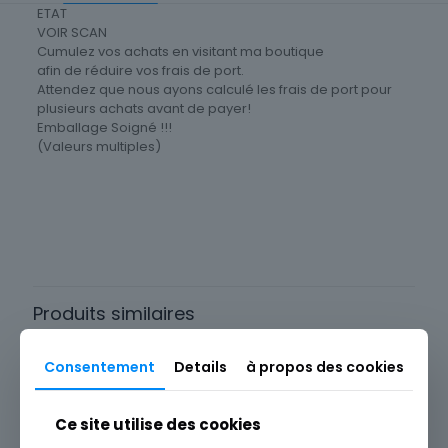
ETAT
VOIR SCAN
Cumulez vos achats en visitant ma boutique
afin de réduire vos frais de port.
Attendez que nous ayons calculé les frais de port pour
plusieurs achats avant de payer!
Emballage Soigné !!!
(Valeurs multiples)
Cartes postale Département
76 Seine-Maritime
Produits similaires
Consentement
Details
à propos des cookies
Ce site utilise des cookies