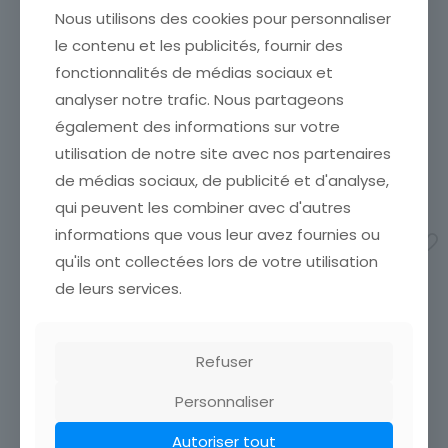
Nous utilisons des cookies pour personnaliser
CARTE POSTALE LIMPIVILLE
CARTE POSTALE TROUVILLE
le contenu et les publicités, fournir des
MAIRIE ET ECOLE
HOTEL DE PARIS
fonctionnalités de médias sociaux et
CARTE POSTALE ETAT VOIR
ETAT VOIR SCAN Cumulez
analyser notre trafic. Nous partageons
SCAN Cumulez vos achats
vos achats en visitant ma
en visitant ma boutique afin
boutique afin de réduire
également des informations sur votre
de réduire vos frais de port.
vos frais de port. Attendez
utilisation de notre site avec nos partenaires
Attendez que nous ayons
que nous ayons calculé les
calculé les frais
[…]
frais de port
[…]
de médias sociaux, de publicité et d'analyse,
35,00
€
5,00
€
qui peuvent les combiner avec d'autres
informations que vous leur avez fournies ou
Ajouter au panier
Ajouter au panier
qu'ils ont collectées lors de votre utilisation
de leurs services.
Refuser
Personnaliser
Autoriser tout