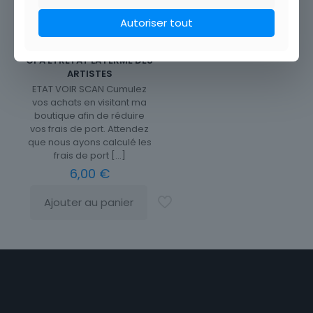
Autoriser tout
CPA ETRETAT LA FERME DES
ARTISTES
ETAT VOIR SCAN Cumulez
vos achats en visitant ma
boutique afin de réduire
vos frais de port. Attendez
que nous ayons calculé les
frais de port
[…]
6,00
€
Ajouter au panier