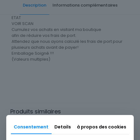
Description
Informations complémentaires
ETAT
VOIR SCAN
Cumulez vos achats en visitant ma boutique
afin de réduire vos frais de port.
Attendez que nous ayons calculé les frais de port pour
plusieurs achats avant de payer!
Emballage Soigné !!!
(Valeurs multiples)
Cartes postale Département
76 Seine-Maritime
Produits similaires
Consentement
Details
à propos des cookies