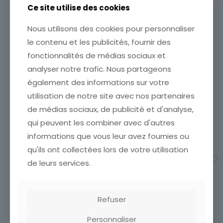
Ce site utilise des cookies
Nous utilisons des cookies pour personnaliser
CARTE POSTALE CABOURG
CARTE POSTALE LE HAVRE L
le contenu et les publicités, fournir des
LA PROMENADE DE LA MER
AVANT PORT VERS LE
fonctionnalités de médias sociaux et
TIMBRE TAXE CACHET A
BASSIN DU ROI
ETUDIER
analyser notre trafic. Nous partageons
ETAT VOIR SCAN Cumulez
ETAT VOIR SCAN Cumulez
vos achats en visitant ma
également des informations sur votre
vos achats en visitant ma
boutique afin de réduire
utilisation de notre site avec nos partenaires
boutique afin de réduire
vos frais de port. Attendez
vos frais de port. Attendez
que nous ayons calculé les
de médias sociaux, de publicité et d'analyse,
que nous ayons calculé les
frais de port
[…]
qui peuvent les combiner avec d'autres
frais de port
[…]
6,00
€
informations que vous leur avez fournies ou
9,00
€
qu'ils ont collectées lors de votre utilisation
Ajouter au panier
Ajouter au panier
de leurs services.
Refuser
Personnaliser