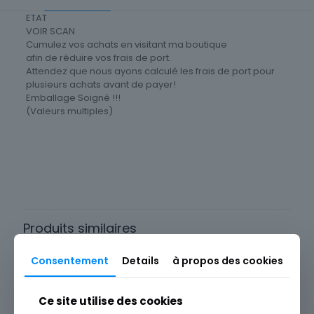
ETAT
VOIR SCAN
Cumulez vos achats en visitant ma boutique
afin de réduire vos frais de port.
Attendez que nous ayons calculé les frais de port pour
plusieurs achats avant de payer!
Emballage Soigné !!!
(Valeurs multiples)
Cartes postale Département
83 Var
Produits similaires
Consentement
Details
à propos des cookies
Ce site utilise des cookies