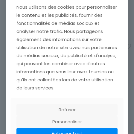
Nous utilisons des cookies pour personnaliser
le contenu et les publicités, fournir des
CARTE POSTALE CANNES
CARTE POSTALE
VUES GENERALE PRISE DU
DRAGUIGNAN INTERIEUR
fonctionnalités de médias sociaux et
MONT CHEVALIER
DU MUSEE SALLE PEINTURE
analyser notre trafic. Nous partageons
ARMURE DE FRANCOIS 1°
2,90
€
également des informations sur votre
CARTE POSTALE
DRAGUIGNAN INTERIEUR DU
Ajouter au panier
utilisation de notre site avec nos partenaires
MUSEE SALLE PEINTURE
de médias sociaux, de publicité et d'analyse,
ARMURE DE FRANCOIS 1°
5,00
€
qui peuvent les combiner avec d'autres
informations que vous leur avez fournies ou
Ajouter au panier
qu'ils ont collectées lors de votre utilisation
de leurs services.
Refuser
Personnaliser
Autoriser tout