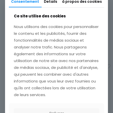
Sous-thème
Consentement
Details
à propos des cookies
Ville
CARTE POSTALE TROUVILLE
Ce site utilise des cookies
Thème
HOTEL DE PARIS
Paysage, Vue
ETAT VOIR SCAN Cumulez
Nous utilisons des cookies pour personnaliser
vos achats en visitant ma
le contenu et les publicités, fournir des
boutique afin de réduire
fonctionnalités de médias sociaux et
vos frais de port. Attendez
que nous ayons calculé les
analyser notre trafic. Nous partageons
frais de port
[…]
également des informations sur votre
CARTE POSTALE LE HAVRE L
5,00
€
EGLISE
utilisation de notre site avec nos partenaires
ETAT VOIR SCAN Cumulez
Ajouter au panier
de médias sociaux, de publicité et d'analyse,
vos achats en visitant ma
boutique afin de réduire
qui peuvent les combiner avec d'autres
vos frais de port. Attendez
informations que vous leur avez fournies ou
que nous ayons calculé les
qu'ils ont collectées lors de votre utilisation
frais de port
[…]
2,50
€
de leurs services.
Ajouter au panier