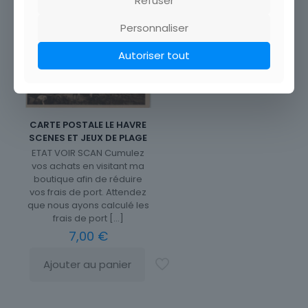
Refuser
Personnaliser
Autoriser tout
CARTE POSTALE LE HAVRE
SCENES ET JEUX DE PLAGE
ETAT VOIR SCAN Cumulez
vos achats en visitant ma
boutique afin de réduire
vos frais de port. Attendez
que nous ayons calculé les
frais de port
[…]
7,00
€
Ajouter au panier