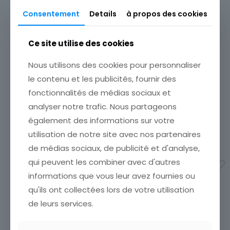
Consentement
Details
à propos des cookies
Ce site utilise des cookies
CARTE POSTALE CANNES
CARTE POSTALE
Nous utilisons des cookies pour personnaliser
VUE GENERALE ET LES ILES
DRAGUIGNAN INTERIEUR
le contenu et les publicités, fournir des
ETAT VOIR SCAN Cumulez
DU MUSEE SALLE PEINTURE
vos achats en visitant ma
ARMURE DE FRANCOIS 1°
fonctionnalités de médias sociaux et
boutique afin de réduire
CARTE POSTALE
analyser notre trafic. Nous partageons
vos frais de port. Attendez
DRAGUIGNAN INTERIEUR DU
également des informations sur votre
que nous ayons calculé les
MUSEE SALLE PEINTURE
frais de port
[…]
ARMURE DE FRANCOIS 1°
utilisation de notre site avec nos partenaires
4,00
€
5,00
€
de médias sociaux, de publicité et d'analyse,
qui peuvent les combiner avec d'autres
Ajouter au panier
Ajouter au panier
informations que vous leur avez fournies ou
qu'ils ont collectées lors de votre utilisation
de leurs services.