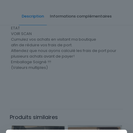
Description
Informations complémentaires
ETAT
VOIR SCAN
Cumulez vos achats en visitant ma boutique
afin de réduire vos frais de port.
Attendez que nous ayons calculé les frais de port pour
plusieurs achats avant de payer!
Emballage Soigné !!!
(Valeurs multiples)
Cartes postale Département
83 Var
Produits similaires