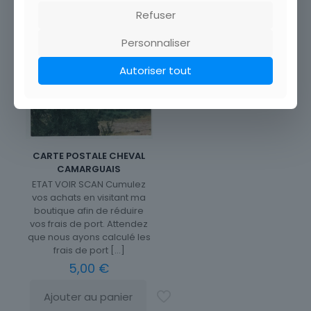
Refuser
Personnaliser
Autoriser tout
CARTE POSTALE CHEVAL
CAMARGUAIS
ETAT VOIR SCAN Cumulez
vos achats en visitant ma
boutique afin de réduire
vos frais de port. Attendez
que nous ayons calculé les
frais de port
[…]
5,00
€
Ajouter au panier