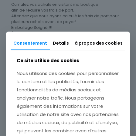
Cumulez vos achats en visitant ma boutique
afin de réduire vos frais de port.
Attendez que nous ayons calculé les frais de port pour
plusieurs achats avant de payer!
Emballage Soigné !!!
(Valeurs multiples)
Consentement
Details
à propos des cookies
Cartes postale Département
87 Haute-Vienne
Ce site utilise des cookies
Nous utilisons des cookies pour personnaliser
le contenu et les publicités, fournir des
Produits similaires
fonctionnalités de médias sociaux et
analyser notre trafic. Nous partageons
également des informations sur votre
utilisation de notre site avec nos partenaires
de médias sociaux, de publicité et d'analyse,
qui peuvent les combiner avec d'autres
CARTE POSTALE ILE DE RE
CARTE POSTALE ILE DE RE