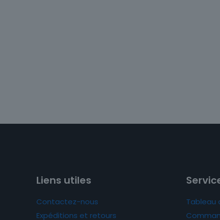
Liens utiles
Service
Contactez-nous
Tableau 
Expéditions et retours
Comman