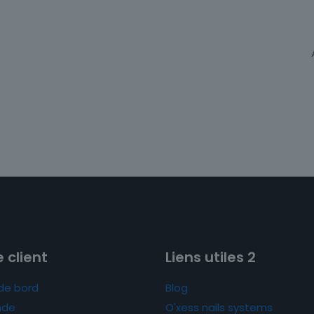
 client
Liens utiles 2
de bord
Blog
de
O'xess nails systems