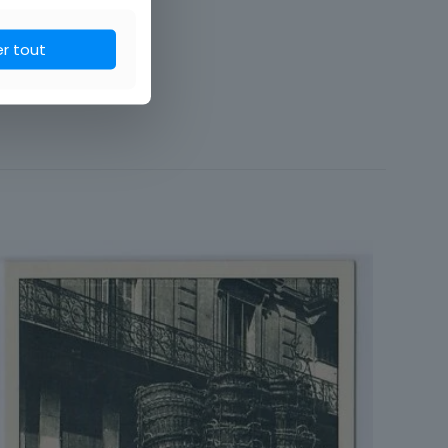
er tout
75 Paris