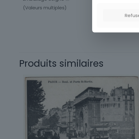
(Valeurs multiples)
Refus
Cartes postale
Département
Produits similaires