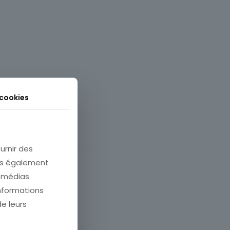
 cookies
urnir des
ons également
e médias
informations
de leurs