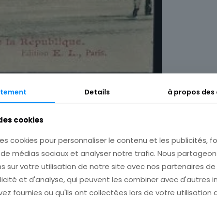
tement
Details
à propos des
 des cookies
Description
Informations complémentaires
es cookies pour personnaliser le contenu et les publicités, fo
s de médias sociaux et analyser notre trafic. Nous partage
s sur votre utilisation de notre site avec nos partenaires d
licité et d'analyse, qui peuvent les combiner avec d'autres 
ez fournies ou qu'ils ont collectées lors de votre utilisation 
 pour plusieurs achats avant de payer!